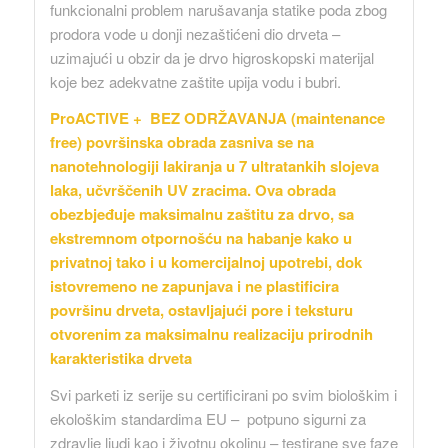
funkcionalni problem narušavanja statike poda zbog
prodora vode u donji nezaštićeni dio drveta –
uzimajući u obzir da je drvo higroskopski materijal
koje bez adekvatne zaštite upija vodu i bubri.
ProACTIVE + BEZ ODRŽAVANJA (maintenance
free) površinska obrada zasniva se na
nanotehnologiji lakiranja u 7 ultratankih slojeva
laka, učvrščenih UV zracima. Ova obrada
obezbjeđuje maksimalnu zaštitu za drvo, sa
ekstremnom otpornošću na habanje kako u
privatnoj tako i u komercijalnoj upotrebi, dok
istovremeno ne zapunjava i ne plastificira
površinu drveta, ostavljajući pore i teksturu
otvorenim za maksimalnu realizaciju prirodnih
karakteristika drveta
Svi parketi iz serije su certificirani po svim biološkim i
ekološkim standardima EU – potpuno sigurni za
zdravlje ljudi kao i životnu okolinu – testirane sve faze