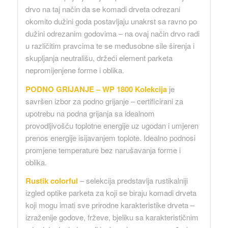
drvo na taj način da se komadi drveta odrezani
okomito dužini goda postavljaju unakrst sa ravno po
dužini odrezanim godovima – na ovaj način drvo radi
u različitim pravcima te se međusobne sile širenja i
skupljanja neutrališu, držeći element parketa
nepromijenjene forme i oblika.
PODNO GRIJANJE – WP 1800 Kolekcija
je
savršen izbor za podno grijanje – certificirani za
upotrebu na podna grijanja sa idealnom
provodljivošću toplotne energije uz ugodan i umjeren
prenos energije isijavanjem toplote. Idealno podnosi
promjene temperature bez narušavanja forme i
oblika.
Rustik colorful
– selekcija predstavlja rustikalniji
izgled optike parketa za koji se biraju komadi drveta
koji mogu imati sve prirodne karakteristike drveta –
izraženije godove, frževe, bjeliku sa karakterističnim