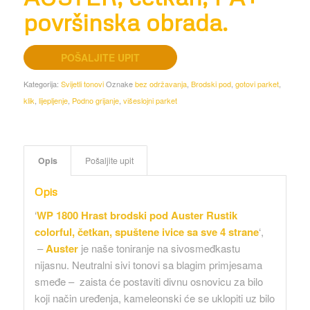
površinska obrada.
POŠALJITE UPIT
Kategorija:
Svijetli tonovi
Oznake
bez održavanja
,
Brodski pod
,
gotovi parket
,
klik
,
lijepljenje
,
Podno grijanje
,
višeslojni parket
Opis
Pošaljite upit
Opis
‘
WP 1800 Hrast brodski pod Auster Rustik
colorful, četkan, spuštene ivice sa sve 4 strane
‘,
–
Auster
je naše toniranje na sivosmeđkastu
nijasnu. Neutralni sivi tonovi sa blagim primjesama
smeđe – zaista će postaviti divnu osnovicu za bilo
koji način uređenja, kameleonski će se uklopiti uz bilo