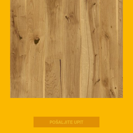
WP 1800 BP Hrast prirodni rustik,col, četkan, spuštene
ivice, PA+ površinska obrada.
POŠALJITE UPIT