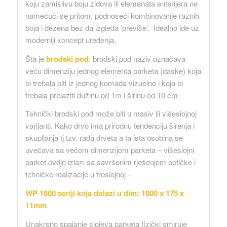
koju zamislivu boju zidova ili elemenata enterijera ne
namećući se pritom, podnoseći kombinovanje raznih
boja i dezena bez da izgleda ‘previše’. Idealno ide uz
moderniji koncept uređenja,
Šta je
brodski pod
: brodski pod naziv označava
veću dimenziju jednog elementa parketa (daske) koja
bi trebala biti iz jednog komada vizuelno i koja bi
trebala prelaziti dužinu od 1m i širinu od 10 cm.
Tehnički brodski pod može biti u masiv ili višeslojnoj
varijanti. Kako drvo ima prirodnu tendenciju širenja i
skupljanja tj tzv. rada drveta a ta ista osobina se
uvećava sa većom dimenzijom parketa – višeslojni
parket ovdje izlazi sa savršenim rješenjem optičke i
tehničke realizacije u troslojnoj –
WP 1800 seriji koja dolazi u dim: 1800 x 175 x
11mm
.
Unakrsno spajanje slojeva parketa fizički smiruje