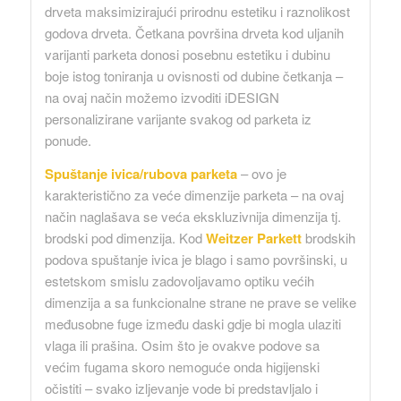
drveta maksimizirajući prirodnu estetiku i raznolikost
godova drveta. Četkana površina drveta kod uljanih
varijanti parketa donosi posebnu estetiku i dubinu
boje istog toniranja u ovisnosti od dubine četkanja –
na ovaj način možemo izvoditi iDESIGN
personalizirane varijante svakog od parketa iz
ponude.
Spuštanje ivica/rubova parketa
– ovo je
karakteristično za veće dimenzije parketa – na ovaj
način naglašava se veća ekskluzivnija dimenzija tj.
brodski pod dimenzija. Kod
Weitzer Parkett
brodskih
podova spuštanje ivica je blago i samo površinski, u
estetskom smislu zadovoljavamo optiku većih
dimenzija a sa funkcionalne strane ne prave se velike
međusobne fuge između daski gdje bi mogla ulaziti
vlaga ili prašina. Osim što je ovakve podove sa
većim fugama skoro nemoguće onda higijenski
očistiti – svako izljevanje vode bi predstavljalo i