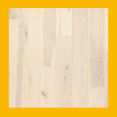
WP 1800 BP Jasen BRODSKI POD POLAR,četkan, PA+