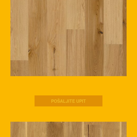
WP 1800 BP Hrast prirodni lively, četkan, spuštene ivice,
PA+ površinska obrada. (Kopiraj)
POŠALJITE UPIT