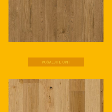
WP 1800 BP Hrast BRODSKI POD Mandel lively
colorful,četkan, PVf površinska obrada.
POŠALJITE UPIT