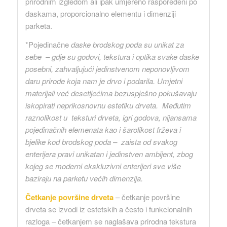
prirodnim izgledom ali ipak umjereno raspoređeni po
daskama, proporcionalno elementu i dimenziji
parketa.
*Pojedinačne
daske brodskog poda su unikat za
sebe – gdje su godovi, tekstura i optika svake daske
posebni, zahvaljujući jedinstvenom neponovljivom
daru prirode koja nam je drvo i podarila. Umjetni
materijali već desetljećima bezuspješno pokušavaju
iskopirati neprikosnovnu estetiku drveta.
Međutim
raznolikost u teksturi drveta, igri godova, nijansama
pojedinačnih elemenata kao i šarolikost frževa i
bjelike kod brodskog poda – zaista od svakog
enterijera pravi unikatan i jedinstven ambijent, zbog
kojeg se moderni ekskluzivni enterijeri sve više
baziraju na parketu većih dimenzija.
Četkanje površine drveta
– četkanje površine
drveta se izvodi iz estetskih a često i funkcionalnih
razloga – četkanjem se naglašava prirodna tekstura