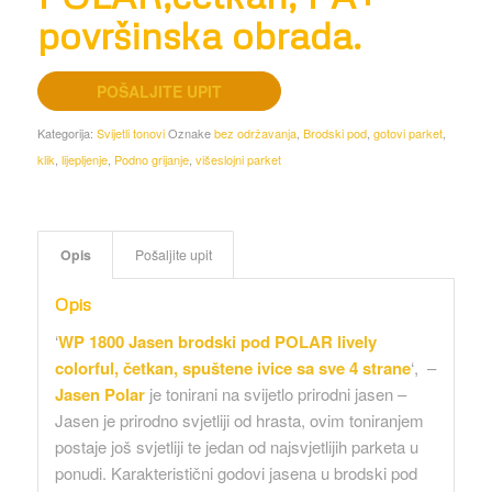
površinska obrada.
POŠALJITE UPIT
Kategorija:
Svijetli tonovi
Oznake
bez održavanja
,
Brodski pod
,
gotovi parket
,
klik
,
lijepljenje
,
Podno grijanje
,
višeslojni parket
Opis
Pošaljite upit
Opis
‘
WP 1800 Jasen brodski pod POLAR lively
colorful, četkan, spuštene ivice sa sve 4 strane
‘, –
Jasen Polar
je tonirani na svijetlo prirodni jasen –
Jasen je prirodno svjetliji od hrasta, ovim toniranjem
postaje još svjetliji te jedan od najsvjetlijih parketa u
ponudi. Karakteristični godovi jasena u brodski pod