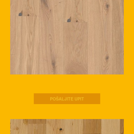
WP 1800 BP Hrast Pure rustik,col, četkan, spuštene
ivice, PA+ površinska obrada.
POŠALJITE UPIT