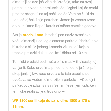
dimenziji dolaze još više do izražaja, tako da ovaj
parket ima veoma karakterističan izgled koji će svaki
prostor obogatiti na taj način da će Vam se činiti da
namještaj čak i nije potreban. Jasen je veoma tvrdo
drvo, iznimno lijepe i karakteristične estetike godova.
Šta je
brodski pod
: brodski pod naziv označava
veću dimenziju jednog elementa parketa (daske) koja
bi trebala biti iz jednog komada vizuelno i koja bi
trebala prelaziti dužinu od 1m i širinu od 10 cm.
Tehnički brodski pod može biti u masiv ili višeslojnoj
varijanti. Kako drvo ima prirodnu tendenciju širenja i
skupljanja tj tzv. rada drveta a ta ista osobina se
uvećava sa većom dimenzijom parketa – višeslojni
parket ovdje izlazi sa savršenim rješenjem optičke i
tehničke realizacije u troslojnoj –
WP 1800 seriji koja dolazi u dim: 1800 x 175 x
11mm
.