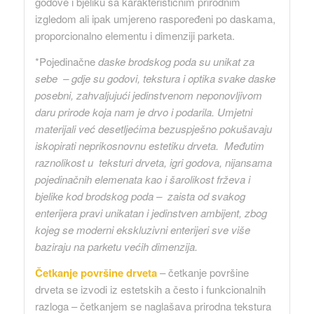
godove i bjeliku sa karakterističnim prirodnim
izgledom ali ipak umjereno raspoređeni po daskama,
proporcionalno elementu i dimenziji parketa.
*Pojedinačne
daske brodskog poda su unikat za
sebe – gdje su godovi, tekstura i optika svake daske
posebni, zahvaljujući jedinstvenom neponovljivom
daru prirode koja nam je drvo i podarila. Umjetni
materijali već desetljećima bezuspješno pokušavaju
iskopirati neprikosnovnu estetiku drveta.
Međutim
raznolikost u teksturi drveta, igri godova, nijansama
pojedinačnih elemenata kao i šarolikost frževa i
bjelike kod brodskog poda – zaista od svakog
enterijera pravi unikatan i jedinstven ambijent, zbog
kojeg se moderni ekskluzivni enterijeri sve više
baziraju na parketu većih dimenzija.
Četkanje površine drveta
– četkanje površine
drveta se izvodi iz estetskih a često i funkcionalnih
razloga – četkanjem se naglašava prirodna tekstura