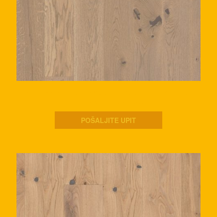
WP 1800 BP Hrast BRODSKI POD AUSTER, četkan,
PA+ površinska obrada.
POŠALJITE UPIT