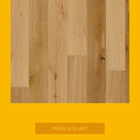
WP 1800 BP Hrast prirodni lively, četkan, spuštene ivice,
PA+ površinska obrada. (Kopiraj)
POŠALJITE UPIT