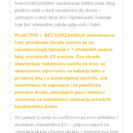
funkcionalni problem narušavanja statike poda zbog
prodora vode u donji nezaštićeni dio drveta –
uzimajući u obzir da je drvo higroskopski materijal
koje bez adekvatne zaštite upija vodu i bubri.
ProACTIVE + BEZ ODRŽAVANJA (maintenance
free) površinska obrada zasniva se na
nanotehnologiji lakiranja u 7 ultratankih slojeva
laka, učvrščenih UV zracima. Ova obrada
obezbjeđuje maksimalnu zaštitu za drvo, sa
ekstremnom otpornošću na habanje kako u
privatnoj tako i u komercijalnoj upotrebi, dok
istovremeno ne zapunjava i ne plastificira
površinu drveta, ostavljajući pore i teksturu
otvorenim za maksimalnu realizaciju prirodnih
karakteristika drveta
Svi parketi iz serije su certificirani po svim biološkim i
ekološkim standardima EU – potpuno sigurni za
zdravlje ljudi kao i životnu okolinu – testirane sve faze