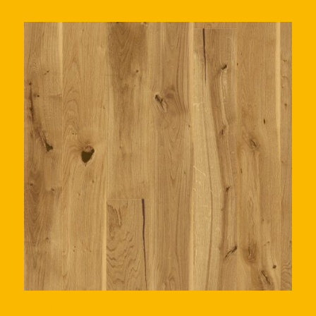
WP 1800 BP Hrast prirodni rustik,col, četkan, spuštene