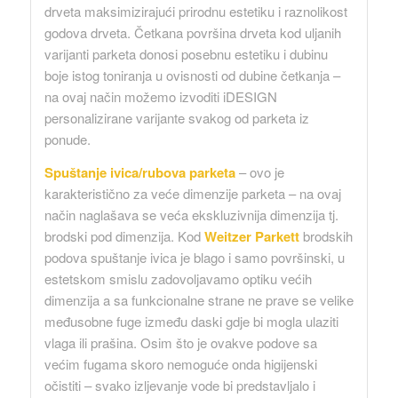
drveta maksimizirajući prirodnu estetiku i raznolikost
godova drveta. Četkana površina drveta kod uljanih
varijanti parketa donosi posebnu estetiku i dubinu
boje istog toniranja u ovisnosti od dubine četkanja –
na ovaj način možemo izvoditi iDESIGN
personalizirane varijante svakog od parketa iz
ponude.
Spuštanje ivica/rubova parketa
– ovo je
karakteristično za veće dimenzije parketa – na ovaj
način naglašava se veća ekskluzivnija dimenzija tj.
brodski pod dimenzija. Kod
Weitzer Parkett
brodskih
podova spuštanje ivica je blago i samo površinski, u
estetskom smislu zadovoljavamo optiku većih
dimenzija a sa funkcionalne strane ne prave se velike
međusobne fuge između daski gdje bi mogla ulaziti
vlaga ili prašina. Osim što je ovakve podove sa
većim fugama skoro nemoguće onda higijenski
očistiti – svako izljevanje vode bi predstavljalo i