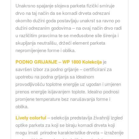
Unakrsno spajanje slojeva parketa fizički smiruje
drvo na taj način da se komadi drveta odrezani
okomito dužini goda postavljaju unakrst sa ravno po
dužini odrezanim godovima – na ovaj način drvo radi
u različitim pravcima te se međusobne sile širenja i
skupljanja neutrališu, držeći element parketa
nepromijenjene forme i oblika.
PODNO GRIJANJE – WP 1800 Kolekcija
je
savršen izbor za podno grijanje – certificirani za
upotrebu na podna grijanja sa idealnom
provodljivošću toplotne energije uz ugodan i umjeren
prenos energije isijavanjem toplote. Idealno podnosi
promjene temperature bez narušavanja forme i
oblika.
Lively colorful
– selekcija predstavlja živahniji izgled
optike parketa za koji se biraju komadi drveta koji
mogu imati prirodne karakteristike drveta – izraženije