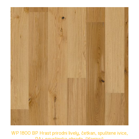
WP 1800 BP Hrast prirodni lively, četkan, spuštene ivice,
PA+ površinska obrada. (Kopiraj)