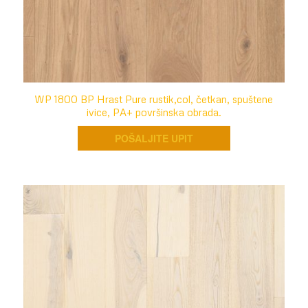
WP 1800 BP Hrast Pure rustik,col, četkan, spuštene
ivice, PA+ površinska obrada.
POŠALJITE UPIT