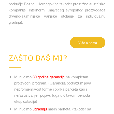
područje Bosne i Hercegovine također prestižne austrijske
kompanije ¨Internorm¨ (najvećeg evropskog proizvođača
drveno-aluminijske vanjske stolarije za individualnu
gradnju).
Više o nama
ZAŠTO BAŠ MI?
Mi nudimo
30 godina garancije
na kompletan
proizvodni program. (Garancija podrazumijeva
nepromjenljivost forme i oblika parketa kao i
nerasušivanje i pojavu fuga u čitavom periodu
eksploatacije)
Mi nudimo
ugradnju
naših parketa. (također sa