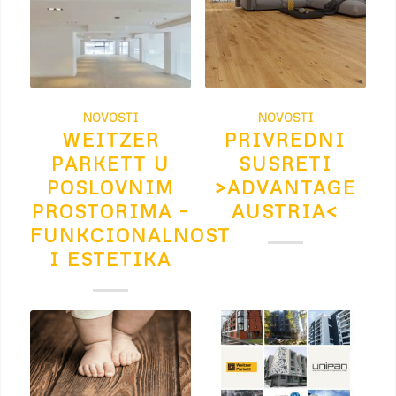
NOVOSTI
NOVOSTI
WEITZER
PRIVREDNI
PARKETT U
SUSRETI
POSLOVNIM
>ADVANTAGE
PROSTORIMA –
AUSTRIA<
FUNKCIONALNOST
I ESTETIKA