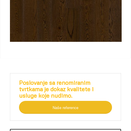
Poslovanje sa renomiranim
tvrtkama je dokaz kvalitete i
usluge koje nudimo.
Naše reference