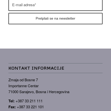
KONTAKT INFORMACIJE
Zmaja od Bosne 7
Importanne Centar
71000 Sarajevo, Bosna i Hercegovina
Tel:
+387 33 211 111
Fax:
+387 33 221 101