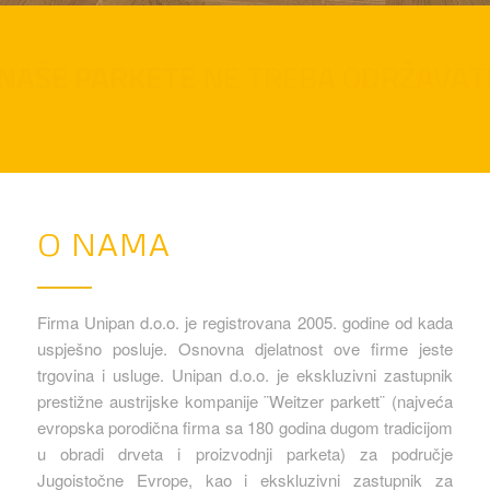
NAŠE PARKETE
NE TREBA ODRŽAVAT
O NAMA
Firma Unipan d.o.o. je registrovana 2005. godine od kada
uspješno posluje. Osnovna djelatnost ove firme jeste
trgovina i usluge. Unipan d.o.o. je ekskluzivni zastupnik
prestižne austrijske kompanije ¨Weitzer parkett¨ (najveća
evropska porodična firma sa 180 godina dugom tradicijom
u obradi drveta i proizvodnji parketa) za područje
Jugoistočne Evrope, kao i ekskluzivni zastupnik za