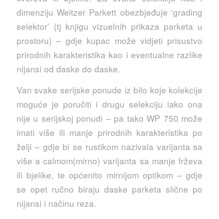
dimenziju Weitzer Parkett obezbjeđuje ‘grading
selektor’ (tj knjigu vizuelnih prikaza parketa u
prostoru) – gdje kupac može vidjeti prisustvo
prirodnih karakteristika kao i eventualne razlike
nijansi od daske do daske.
Van svake serijske ponude iz bilo koje kolekcije
moguće je poručiti i drugu selekciju iako ona
nije u serijskoj ponudi – pa tako WP 750 može
imati više ili manje prirodnih karakteristika po
želji – gdje bi se rustikom nazivala varijanta sa
više a calmom(mirno) varijanta sa manje frževa
ili bjelike, te općenito mirnijom optikom – gdje
se opet ručno biraju daske parketa slične po
nijansi i načinu reza.