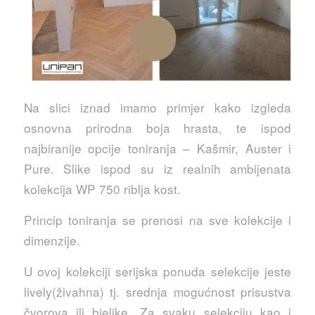
Na slici iznad imamo primjer kako izgleda
osnovna prirodna boja hrasta, te ispod
najbiranije opcije toniranja – Kašmir, Auster i
Pure. Slike ispod su iz realnih ambijenata
kolekcija WP 750 riblja kost.
Princip toniranja se prenosi na sve kolekcije i
dimenzije.
U ovoj kolekciji serijska ponuda selekcije jeste
lively(živahna) tj. srednja mogućnost prisustva
čvorova ili bjelike. Za svaku selekciju kao i