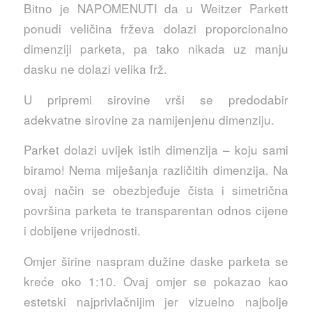
Bitno je NAPOMENUTI da u Weitzer Parkett
ponudi veličina frževa dolazi proporcionalno
dimenziji parketa, pa tako nikada uz manju
dasku ne dolazi velika frž.
U pripremi sirovine vrši se predodabir
adekvatne sirovine za namijenjenu dimenziju.
Parket dolazi uvijek istih dimenzija – koju sami
biramo! Nema miješanja različitih dimenzija. Na
ovaj način se obezbjeđuje čista i simetrična
površina parketa te transparentan odnos cijene
i dobijene vrijednosti.
Omjer širine naspram dužine daske parketa se
kreće oko 1:10. Ovaj omjer se pokazao kao
estetski najprivlačnijim jer vizuelno najbolje