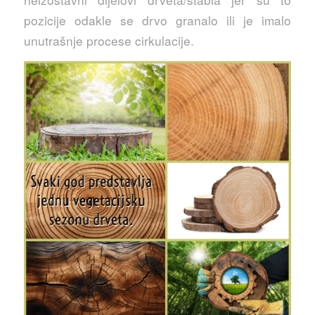
pozicije odakle se drvo granalo ili je imalo
unutrašnje procese cirkulacije.