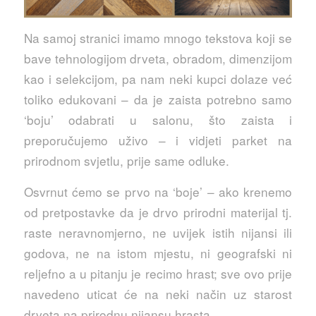
Na samoj stranici imamo mnogo tekstova koji se
bave tehnologijom drveta, obradom, dimenzijom
kao i selekcijom, pa nam neki kupci dolaze već
toliko edukovani – da je zaista potrebno samo
‘boju’ odabrati u salonu, što zaista i
preporučujemo uživo – i vidjeti parket na
prirodnom svjetlu, prije same odluke.
Osvrnut ćemo se prvo na ‘boje’ – ako krenemo
od pretpostavke da je drvo prirodni materijal tj.
raste neravnomjerno, ne uvijek istih nijansi ili
godova, ne na istom mjestu, ni geografski ni
reljefno a u pitanju je recimo hrast; sve ovo prije
navedeno uticat će na neki način uz starost
drveta na prirodnu nijansu hrasta.