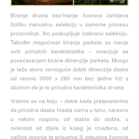
Biranje drveta bez/manje čvorova zahtijeva
fizičku manuelnu selekciju u samome procesu
proizvodnje, što poskupljuje izabranu selekciju.
Također mogućnost biranja parketa sa manje
ovih prirodnih karakteristika – smanjuje se
povećavanjem birane dimenzije parketa. Mnogo
je teže skoro nemoguće dobiti dimenzije daske
od recimo 3000 x 280 mm bez ijedne frži s
obzirom da je to prirodna karakteristika drveta.
Vratimo se na boju – dakle kada pretpostavimo
da prirodna daska hrasta varira u tonu, naravno
u nekom rasponu od stabla do stabla, u
ovisnosti od dijela iz kojeg je izvađena, od
načina rezanja te prisustva ili odsustva čvorova