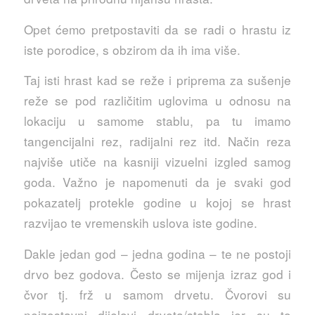
Opet ćemo pretpostaviti da se radi o hrastu iz
iste porodice, s obzirom da ih ima više.
Taj isti hrast kad se reže i priprema za sušenje
reže se pod različitim uglovima u odnosu na
lokaciju u samome stablu, pa tu imamo
tangencijalni rez, radijalni rez itd. Način reza
najviše utiče na kasniji vizuelni izgled samog
goda. Važno je napomenuti da je svaki god
pokazatelj protekle godine u kojoj se hrast
razvijao te vremenskih uslova iste godine.
Dakle jedan god – jedna godina – te ne postoji
drvo bez godova. Često se mijenja izraz god i
čvor tj. frž u samom drvetu. Čvorovi su
neizostavni dijelovi drveta/stabla jer su to