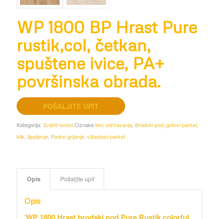
WP 1800 BP Hrast Pure
rustik,col, četkan,
spuštene ivice, PA+
površinska obrada.
POŠALJITE UPIT
Kategorija:
Svijetli tonovi
Oznake
bez održavanja
,
Brodski pod
,
gotovi parket
,
klik
,
lijepljenje
,
Podno grijanje
,
višeslojni parket
Opis
Pošaljite upit
Opis
‘
WP 1800 Hrast brodski pod Pure Rustik colorful,