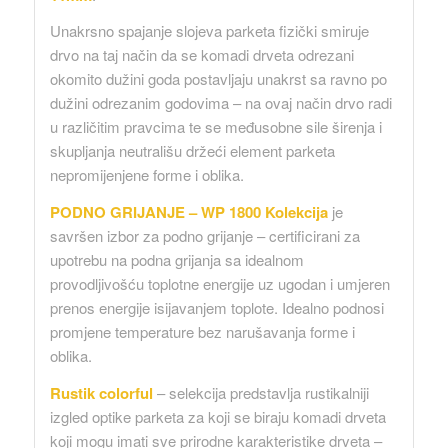
Unakrsno spajanje slojeva parketa fizički smiruje
drvo na taj način da se komadi drveta odrezani
okomito dužini goda postavljaju unakrst sa ravno po
dužini odrezanim godovima – na ovaj način drvo radi
u različitim pravcima te se međusobne sile širenja i
skupljanja neutrališu držeći element parketa
nepromijenjene forme i oblika.
PODNO GRIJANJE – WP 1800 Kolekcija
je
savršen izbor za podno grijanje – certificirani za
upotrebu na podna grijanja sa idealnom
provodljivošću toplotne energije uz ugodan i umjeren
prenos energije isijavanjem toplote. Idealno podnosi
promjene temperature bez narušavanja forme i
oblika.
Rustik colorful
– selekcija predstavlja rustikalniji
izgled optike parketa za koji se biraju komadi drveta
koji mogu imati sve prirodne karakteristike drveta –