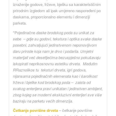
izraženije godove, frževe, bjeliku sa karakterističnim
prirodnim izgledom ali ipak umjereno raspoređeni po
daskama, proporcionalno elementu i dimenziji
parketa.
*Pojedinačne
daske brodskog poda su unikat za
sebe – gdje su godovi, tekstura i optika svake daske
posebni, zahvaljujući jedinstvenom neponovljivom
daru prirode koja nam je drvo i podarila. Umjetni
materijali već desetljećima bezuspješno pokušavaju
iskopirati neprikosnovnu estetiku drveta.
Međutim
RRaznolikos tu teksturi drveta, igri godova,
nijansama pojedinačnih elemenata kao i šarolikost
frževa i bjelike kod brodskog poda – zaista od
svakog enterijera pravi unikatan i jedinstven ambijent,
zbog kojeg se moderni ekskluzivni enterijeri sve više
baziraju na parketu većih dimenzija.
Četkanje površine drveta
– četkanje površine