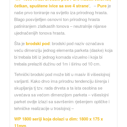
četkan, spuštene ivice sa sve 4 strane
‘, –
Pure
je
naše prvo toniranje na svijetlo iza prirodnog hrasta.
Blago posvijetljen osnovni ton prirodnog hrasta
patiniranjem zlatkastih tonova – neutralnije nijanse
ujednačenijih tonova hrasta.
Šta je
brodski pod
: brodski pod naziv označava
veću dimenziju jednog elementa parketa (daske) koja
bi trebala biti iz jednog komada vizuelno i koja bi
trebala prelaziti dužinu od 1m i širinu od 10 cm.
Tehnički brodski pod može biti u masiv ili višeslojnoj
varijanti. Kako drvo ima prirodnu tendenciju širenja i
skupljanja tj tzv. rada drveta a ta ista osobina se
uvećava sa većom dimenzijom parketa – višeslojni
parket ovdje izlazi sa savršenim rješenjem optičke i
tehničke realizacije u troslojnoj –
WP 1800 seriji koja dolazi u dim: 1800 x 175 x
11mm
.