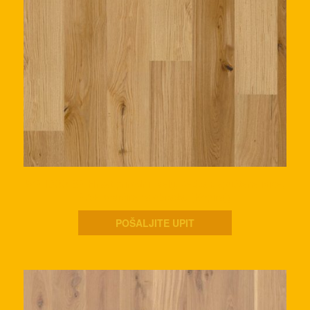
WP 1800 BP Hrast prirodni lively, četkan, spuštene ivice,
PA+ površinska obrada. (Kopiraj)
POŠALJITE UPIT