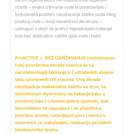
očistiti – svako izljevanje vode bi predstavljalo i
funkcionalni problem narušavanja statike poda zbog
prodora vode u donji nezaštićeni dio drveta –
uzimajući u obzir da je drvo higroskopski materijal
koje bez adekvatne zaštite upija vodu i bubri.
ProACTIVE + BEZ ODRŽAVANJA (maintenance
free) površinska obrada zasniva se na
nanotehnologiji lakiranja u 7 ultratankih slojeva
laka, učvrščenih UV zracima. Ova obrada
obezbjeđuje maksimalnu zaštitu za drvo, sa
ekstremnom otpornošću na habanje kako u
privatnoj tako i u komercijalnoj upotrebi, dok
istovremeno ne zapunjava i ne plastificira
površinu drveta, ostavljajući pore i teksturu
otvorenim za maksimalnu realizaciju prirodnih
karakteristika drveta
.