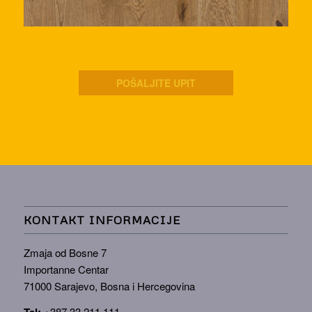
WP 1800 BP Hrast BRODSKI POD MANDEL,četkan,
PA+ površinska obrada.
POŠALJITE UPIT
KONTAKT INFORMACIJE
Zmaja od Bosne 7
Importanne Centar
71000 Sarajevo, Bosna i Hercegovina
Tel:
+387 33 211 111