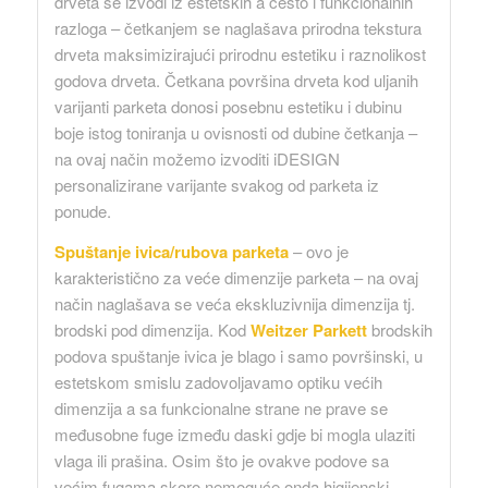
drveta se izvodi iz estetskih a često i funkcionalnih
razloga – četkanjem se naglašava prirodna tekstura
drveta maksimizirajući prirodnu estetiku i raznolikost
godova drveta. Četkana površina drveta kod uljanih
varijanti parketa donosi posebnu estetiku i dubinu
boje istog toniranja u ovisnosti od dubine četkanja –
na ovaj način možemo izvoditi iDESIGN
personalizirane varijante svakog od parketa iz
ponude.
Spuštanje ivica/rubova parketa
– ovo je
karakteristično za veće dimenzije parketa – na ovaj
način naglašava se veća ekskluzivnija dimenzija tj.
brodski pod dimenzija. Kod
Weitzer Parkett
brodskih
podova spuštanje ivica je blago i samo površinski, u
estetskom smislu zadovoljavamo optiku većih
dimenzija a sa funkcionalne strane ne prave se
međusobne fuge između daski gdje bi mogla ulaziti
vlaga ili prašina. Osim što je ovakve podove sa
većim fugama skoro nemoguće onda higijenski