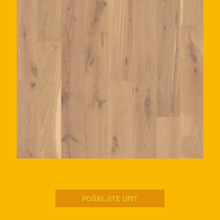
WP 1800 BP Hrast Kašmir rustik,col, četkan, spuštene
ivice, PA+ površinska obrada.
POŠALJITE UPIT