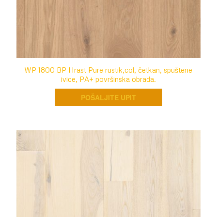
WP 1800 BP Hrast Pure rustik,col, četkan, spuštene
ivice, PA+ površinska obrada.
POŠALJITE UPIT