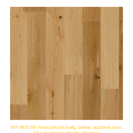
WP 1800 BP Hrast prirodni lively, četkan, spuštene ivice,
PA+ površinska obrada. (Kopiraj)