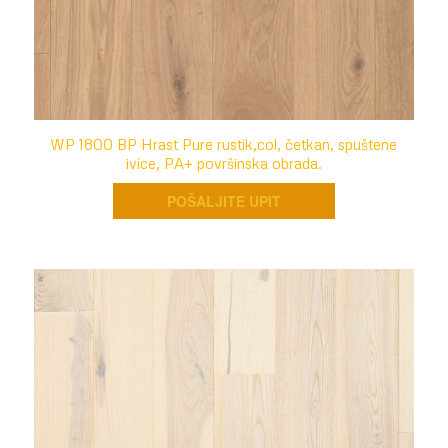
WP 1800 BP Hrast Pure rustik,col, četkan, spuštene
ivice, PA+ površinska obrada.
POŠALJITE UPIT