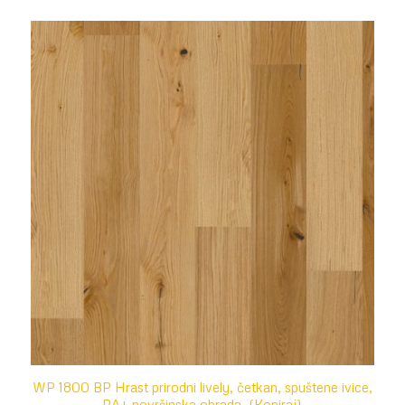
WP 1800 BP Hrast prirodni lively, četkan, spuštene ivice,
PA+ površinska obrada. (Kopiraj)