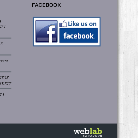
FACEBOOK
M
T I
GE
rveta
OTOK
RKETT
T I