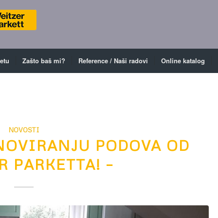
ketu
Zašto baš mi?
Reference / Naši radovi
Online katalog
NOVOSTI
NOVIRANJU PODOVA OD
R PARKETTA! –