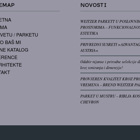
EMAP
NOVOSTI
ETNA
WEITZER PARKETT U POSLOVNI
AMA
PROSTORIMA – FUNKCIONALNOS
ESTETIKA
VETU / PARKETU
O BAŠ MI
PRIVREDNI SUSRETI >ADVANTA
NE KATALOG
AUSTRIA<
ERENCE
Odabir nijanse i prirodne selekcije d
RHITEKTE
kroz toniranja i dimenzije!
TAKT
PROVJEREN KVALITET KROZ PR
VREMENA – BREND WEITZER PA
PARKET U MUSTRU – RIBLJA KOS
CHEVRON