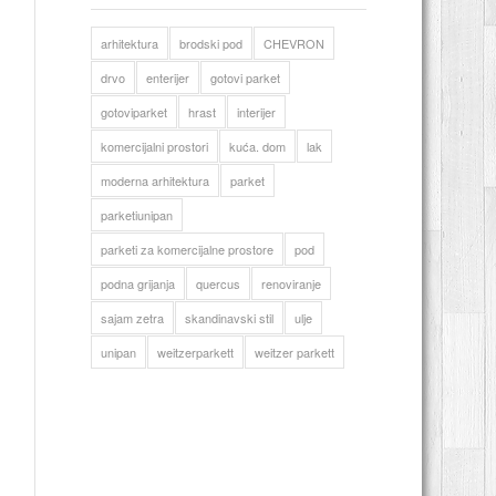
arhitektura
brodski pod
CHEVRON
drvo
enterijer
gotovi parket
gotoviparket
hrast
interijer
komercijalni prostori
kuća. dom
lak
moderna arhitektura
parket
parketiunipan
parketi za komercijalne prostore
pod
podna grijanja
quercus
renoviranje
sajam zetra
skandinavski stil
ulje
unipan
weitzerparkett
weitzer parkett