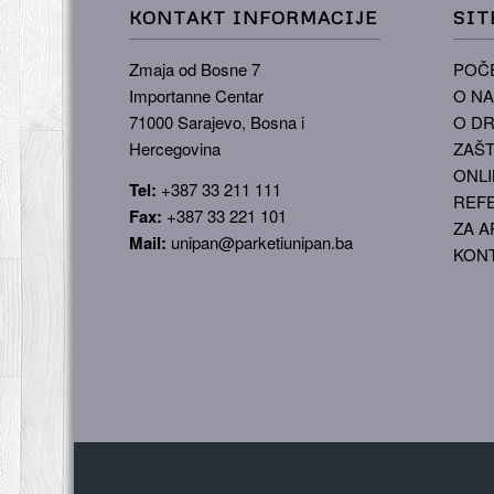
KONTAKT INFORMACIJE
SIT
Zmaja od Bosne 7
POČ
Importanne Centar
O N
71000 Sarajevo, Bosna i
O DR
Hercegovina
ZAŠT
ONLI
Tel:
+387 33 211 111
REF
Fax:
+387 33 221 101
ZA A
Mail:
unipan@parketiunipan.ba
KON