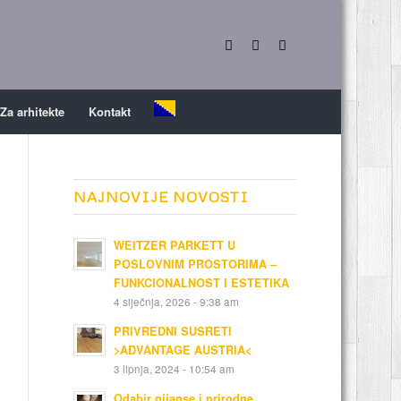
Za arhitekte
Kontakt
NAJNOVIJE NOVOSTI
WEITZER PARKETT U
POSLOVNIM PROSTORIMA –
FUNKCIONALNOST I ESTETIKA
4 siječnja, 2026 - 9:38 am
PRIVREDNI SUSRETI
>ADVANTAGE AUSTRIA<
3 lipnja, 2024 - 10:54 am
Odabir nijanse i prirodne