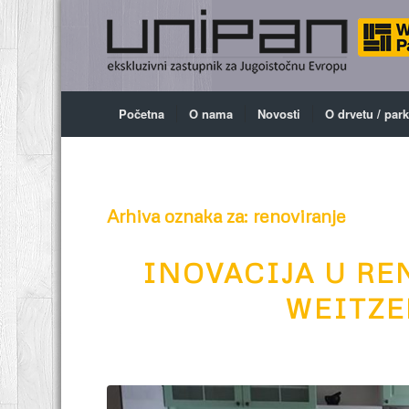
Početna
O nama
Novosti
O drvetu / par
Arhiva oznaka za:
renoviranje
INOVACIJA U RE
WEITZE