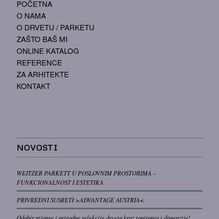
POČETNA
O NAMA
O DRVETU / PARKETU
ZAŠTO BAŠ MI
ONLINE KATALOG
REFERENCE
ZA ARHITEKTE
KONTAKT
NOVOSTI
WEITZER PARKETT U POSLOVNIM PROSTORIMA –
FUNKCIONALNOST I ESTETIKA
PRIVREDNI SUSRETI >ADVANTAGE AUSTRIA<
Odabir nijanse i prirodne selekcije drveta kroz toniranja i dimenzije!