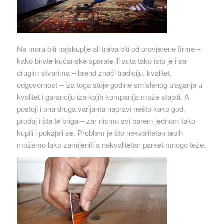
Ne mora biti najskuplje ali treba biti od provjerene firme –
kako birate kućanske aparate ili auta tako isto je i sa
drugim stvarima – brend znači tradiciju, kvalitet,
odgovornost – iza toga stoje godine smislenog ulaganja u
kvalitet i garanciju iza kojih kompanija može stajati. A
postoji i ona druga varijanta napravi nešto kako god,
prodaj i šta te briga – zar nismo svi barem jednom tako
kupili i pokajali se. Problem je što nekvalitetan tepih
možemo lako zamijeniti a nekvalitetan parket mnogo teže.