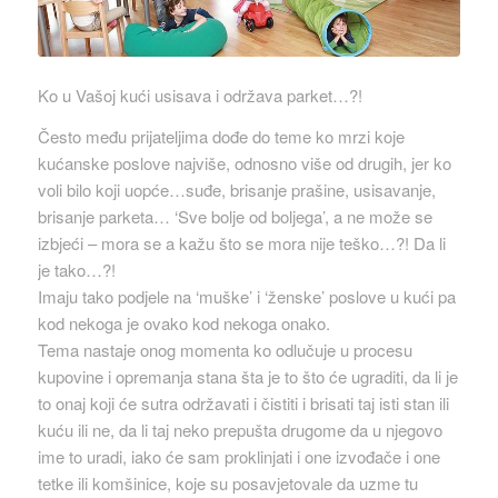
Ko u Vašoj kući usisava i održava parket…?!
Često među prijateljima dođe do teme ko mrzi koje
kućanske poslove najviše, odnosno više od drugih, jer ko
voli bilo koji uopće…suđe, brisanje prašine, usisavanje,
brisanje parketa… ‘Sve bolje od boljega’, a ne može se
izbjeći – mora se a kažu što se mora nije teško…?! Da li
je tako…?!
Imaju tako podjele na ‘muške’ i ‘ženske’ poslove u kući pa
kod nekoga je ovako kod nekoga onako.
Tema nastaje onog momenta ko odlučuje u procesu
kupovine i opremanja stana šta je to što će ugraditi, da li je
to onaj koji će sutra održavati i čistiti i brisati taj isti stan ili
kuću ili ne, da li taj neko prepušta drugome da u njegovo
ime to uradi, iako će sam proklinjati i one izvođače i one
tetke ili komšinice, koje su posavjetovale da uzme tu