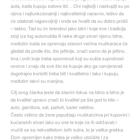
auta, kada kupuju satove itd… Oni najbolji i naskuplji su po
njima i najfunkcionalniji i najkvalitetniji naravno, teško da
će odabrati najpovoljniji i onda se hvaliti da su dobro prošli
– teško. Tad su im brendovi jako bitni i koje ime i tradicija
stoji iza tog automobila ili neke druge stvari njemu bitne,
međutim kada se opremaju stanovi većina muškaraca će
gledati da prođe što, što jeftinije, znači samo da je jeftino.
Ima i onih koje treba spomenuti koji su sušta suprotnost
ovome i znaju da sve što se kupuje ako ga namjeravaš
dugotrajno koristiti treba biti i kvalitetno i tako i kupuju,
međutim takvi su manjina.
Cilj ovog članka jeste da stavim fokus na bitno a bitno je
da kvalitet upravo znači to kvalitet pa šta god to bilo –
auto, garnitura, sat, parket, luster nebitno.
Često vidimo da žene popuštaju muškarcima pri kupovini i
kućanskih stvari iako su one te koje će ih održavati i
mučiti se sa nekvalitetom istih sutra, to je velika greška.
Dom opremljen kako treba je veliko utočište i za