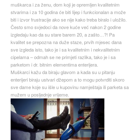
muškarca i za ženu, dom koji je opremljen kvalitetnim
stvarima i za 10 godina će biti lijep i funkcionalan a može
biti i izvor frustracije ako se nije kako treba biralo i uložilo.
Često smo svjedoci da nove kuće već nakon 2 godine
izgledaju kao da su stare barem 20, a zašto…?! Pa
kvalitet se prepozna na duže staze, prvih mjesec dana
sve izgleda isto, tako je i sa kvalitetnim i nekvalitetnim
cipelama – odmah se ne primjeti razlika, tako je i sa
parketom i dr. bitnim elementima enterijera.
Muškarci kažu da biraju glavom a kada su u pitanju
enterijeri biraju ustvari džepom a to mogu potvrditi skoro
sve dame koje su išle u kupovinu namještaja ili parketa sa
mužem u posljednje vrijeme.