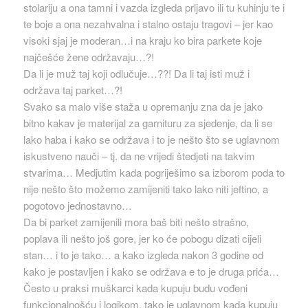
stolariju a ona tamni i vazda izgleda prljavo ili tu kuhinju te i
te boje a ona nezahvalna i stalno ostaju tragovi – jer kao
visoki sjaj je moderan…i na kraju ko bira parkete koje
najčešće žene održavaju…?!
Da li je muž taj koji odlučuje…??! Da li taj isti muž i
održava taj parket…?!
Svako sa malo više staža u opremanju zna da je jako
bitno kakav je materijal za garnituru za sjedenje, da li se
lako haba i kako se održava i to je nešto što se uglavnom
iskustveno nauči – tj. da ne vrijedi štedjeti na takvim
stvarima… Medjutim kada pogriješimo sa izborom poda to
nije nešto što možemo zamijeniti tako lako niti jeftino, a
pogotovo jednostavno…
Da bi parket zamijenili mora baš biti nešto strašno,
poplava ili nešto još gore, jer ko će pobogu dizati cijeli
stan… i to je tako… a kako izgleda nakon 3 godine od
kako je postavljen i kako se održava e to je druga prića…
Često u praksi muškarci kada kupuju budu vođeni
funkcionalnošću i logikom, tako je uglavnom kada kupuju