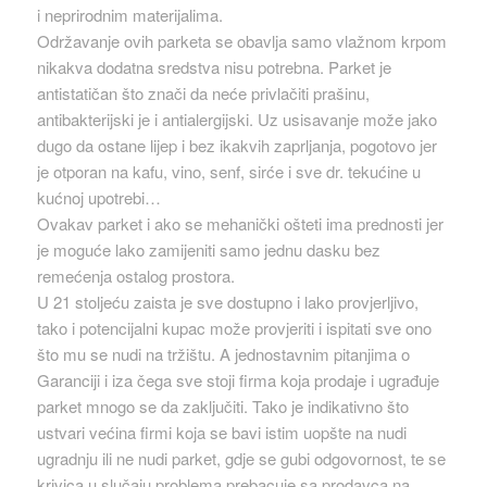
i neprirodnim materijalima.
Održavanje ovih parketa se obavlja samo vlažnom krpom
nikakva dodatna sredstva nisu potrebna. Parket je
antistatičan što znači da neće privlačiti prašinu,
antibakterijski je i antialergijski. Uz usisavanje može jako
dugo da ostane lijep i bez ikakvih zaprljanja, pogotovo jer
je otporan na kafu, vino, senf, sirće i sve dr. tekućine u
kućnoj upotrebi…
Ovakav parket i ako se mehanički ošteti ima prednosti jer
je moguće lako zamijeniti samo jednu dasku bez
remećenja ostalog prostora.
U 21 stoljeću zaista je sve dostupno i lako provjerljivo,
tako i potencijalni kupac može provjeriti i ispitati sve ono
što mu se nudi na tržištu. A jednostavnim pitanjima o
Garanciji i iza čega sve stoji firma koja prodaje i ugrađuje
parket mnogo se da zaključiti. Tako je indikativno što
ustvari većina firmi koja se bavi istim uopšte na nudi
ugradnju ili ne nudi parket, gdje se gubi odgovornost, te se
krivica u slučaju problema prebacuje sa prodavca na