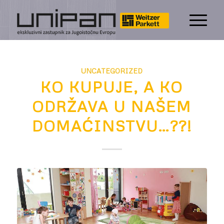
UNCATEGORIZED
KO KUPUJE, A KO
ODRŽAVA U NAŠEM
DOMAĆINSTVU…??!