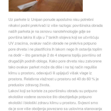
Uz parkete iz Unipan ponude aposlutno nisu potrebni
nikakvi podni prekrivači iz više razloga: površinska obrada
naših parketa je na osnovu nanotehnologije gdje se
površina lakira ili ulja u 7 tankih slojeva koji se učvršćuju
UV zracima, ovakav način obrade ne prekriva potpuno
pore drveta i ne plastificira ih lakom nego ih ostavlja toplim
na dodir – što garantuje 2 do 4 stepena topliju površinu od
drugačijih podnih obloga. Kako pore drveta nisu zatvorene
tako ovakav parket može da diše i na taj način reguliše
klimu u prostoru, odavajući ili upijajući višak vlage iz
prostora. Relativna vlažnost u prostoru od 40 do 60 % je
preduslov zdravog života.
Lakovi koji se koriste za površinsku obradu su potpuno
ekološke vodene osnovice što obezbjeđuje potpuno
ekološki i biološki zdravu klimu u prostoru. Svjesni smo
da je sve više oboljenja povezano sa uslovima stanovanja