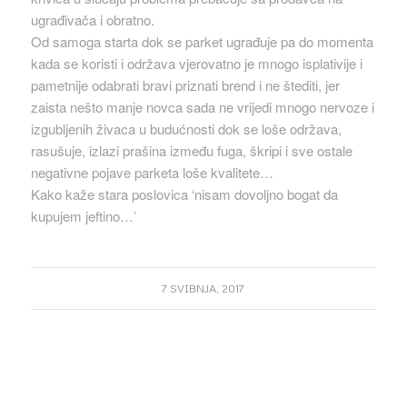
ugrađivača i obratno.
Od samoga starta dok se parket ugrađuje pa do momenta
kada se koristi i održava vjerovatno je mnogo isplativije i
pametnije odabrati bravi priznati brend i ne štediti, jer
zaista nešto manje novca sada ne vrijedi mnogo nervoze i
izgubljenih živaca u budućnosti dok se loše održava,
rasušuje, izlazi prašina između fuga, škripi i sve ostale
negativne pojave parketa loše kvalitete…
Kako kaže stara poslovica ‘nisam dovoljno bogat da
kupujem jeftino…’
7 SVIBNJA, 2017