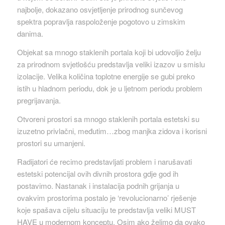
najbolje, dokazano osvjetljenje prirodnog sunčevog
spektra popravlja raspoloženje pogotovo u zimskim
danima.
Objekat sa mnogo staklenih portala koji bi udovoljio želju
za prirodnom svjetlošću predstavlja veliki izazov u smislu
izolacije. Velika količina toplotne energije se gubi preko
istih u hladnom periodu, dok je u ljetnom periodu problem
pregrijavanja.
Otvoreni prostori sa mnogo staklenih portala estetski su
izuzetno privlačni, međutim…zbog manjka zidova i korisni
prostori su umanjeni.
Radijatori će recimo predstavljati problem i narušavati
estetski potencijal ovih divnih prostora gdje god ih
postavimo. Nastanak i instalacija podnih grijanja u
ovakvim prostorima postalo je ‘revolucionarno’ rješenje
koje spašava cijelu situaciju te predstavlja veliki MUST
HAVE u modernom konceptu. Osim ako želimo da ovako