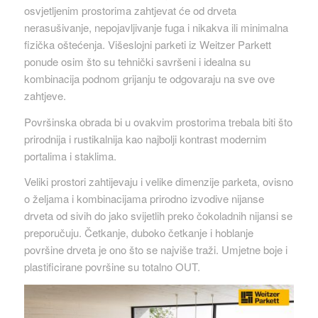
osvjetljenim prostorima zahtjevat će od drveta
nerasušivanje, nepojavljivanje fuga i nikakva ili minimalna
fizička oštećenja. Višeslojni parketi iz Weitzer Parkett
ponude osim što su tehnički savršeni i idealna su
kombinacija podnom grijanju te odgovaraju na sve ove
zahtjeve.
Površinska obrada bi u ovakvim prostorima trebala biti što
prirodnija i rustikalnija kao najbolji kontrast modernim
portalima i staklima.
Veliki prostori zahtijevaju i velike dimenzije parketa, ovisno
o željama i kombinacijama prirodno izvodive nijanse
drveta od sivih do jako svijetlih preko čokoladnih nijansi se
preporučuju. Četkanje, duboko četkanje i hoblanje
površine drveta je ono što se najviše traži. Umjetne boje i
plastificirane površine su totalno OUT.