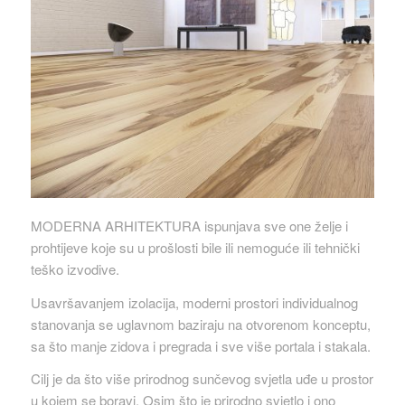
MODERNA ARHITEKTURA ispunjava sve one želje i
prohtijeve koje su u prošlosti bile ili nemoguće ili tehnički
teško izvodive.
Usavršavanjem izolacija, moderni prostori individualnog
stanovanja se uglavnom baziraju na otvorenom konceptu,
sa što manje zidova i pregrada i sve više portala i stakala.
Cilj je da što više prirodnog sunčevog svjetla uđe u prostor
u kojem se boravi. Osim što je prirodno svjetlo i ono