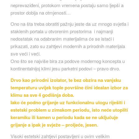
neprevaziđeni, protokom vremena postaju samo ljepši a
prostor dobija na otmjenosti…
Ono na šta treba obratiti pažnju jeste da uz mnogo svjetla i
staklenih portala u otvorenim prostorima i najmanji
nedostatak na odabranim materijalima će se istaći i
prikazati, zato su zahtjevi modernih a prirodnih materijala
sve veći i veći.
Ono što se najviše bira za podove modernog koncepta u
kontinentalnijoj klimi jesu parketni podovi – pravo drvo.
Drvo kao prirodni izolator, te bez obzira na vanjsku
temperaturu uvijek tople površine čini idealan izbor za
klimu sa sve 4 godišnja doba.
Iako će podno grijanje uz funkcionalnu ulogu riješiti i
estetski problem u zimskom periodu, isto neće utopliti
keramiku ili kamen u periodu kada se ne uključuje
grijanje a ipak je svježe – proljeće, jesen.
Visoki estetski zahtjevi postavljeni u ovim velikim