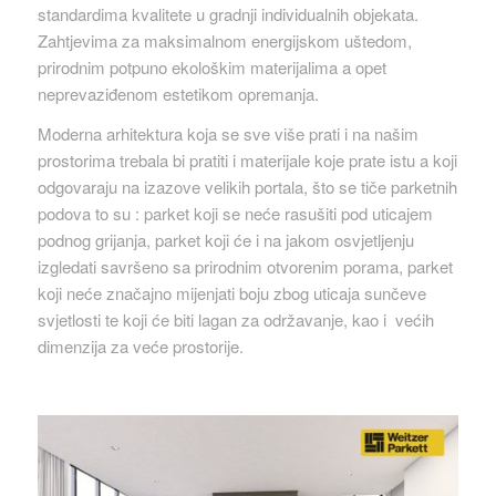
standardima kvalitete u gradnji individualnih objekata.
Zahtjevima za maksimalnom energijskom uštedom,
prirodnim potpuno ekološkim materijalima a opet
neprevaziđenom estetikom opremanja.
Moderna arhitektura koja se sve više prati i na našim
prostorima trebala bi pratiti i materijale koje prate istu a koji
odgovaraju na izazove velikih portala, što se tiče parketnih
podova to su : parket koji se neće rasušiti pod uticajem
podnog grijanja, parket koji će i na jakom osvjetljenju
izgledati savršeno sa prirodnim otvorenim porama, parket
koji neće značajno mijenjati boju zbog uticaja sunčeve
svjetlosti te koji će biti lagan za održavanje, kao i većih
dimenzija za veće prostorije.