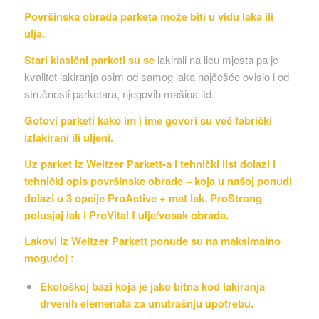
Površinska obrada parketa može biti u vidu laka ili
ulja.
Stari klasični parketi su se
lakirali na licu mjesta pa je
kvalitet lakiranja osim od samog laka najčešće ovisio i od
stručnosti parketara, njegovih mašina itd.
Gotovi parketi kako im i ime govori su već fabrički
izlakirani ili uljeni.
Uz parket iz Weitzer Parkett-a i tehnički list dolazi i
tehnički opis površinske obrade – koja u našoj ponudi
dolazi u 3 opcije ProActive + mat lak, ProStrong
polusjaj lak i ProVital f ulje/vosak obrada.
Lakovi iz Weitzer Parkett ponude su na maksimalno
mogućoj :
Ekološkoj bazi koja je jako bitna kod lakiranja
drvenih elemenata za unutrašnju upotrebu.