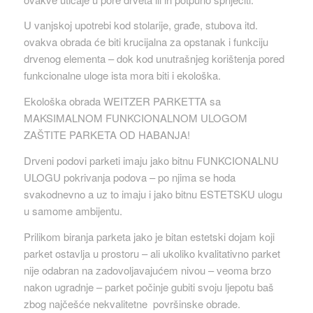
U vanjskoj upotrebi kod stolarije, građe, stubova itd.
ovakva obrada će biti krucijalna za opstanak i funkciju
drvenog elementa – dok kod unutrašnjeg korištenja pored
funkcionalne uloge ista mora biti i ekološka.
Ekološka obrada WEITZER PARKETTA sa
MAKSIMALNOM FUNKCIONALNOM ULOGOM
ZAŠTITE PARKETA OD HABANJA!
Drveni podovi parketi imaju jako bitnu FUNKCIONALNU
ULOGU pokrivanja podova – po njima se hoda
svakodnevno a uz to imaju i jako bitnu ESTETSKU ulogu
u samome ambijentu.
Prilikom biranja parketa jako je bitan estetski dojam koji
parket ostavlja u prostoru – ali ukoliko kvalitativno parket
nije odabran na zadovoljavajućem nivou – veoma brzo
nakon ugradnje – parket počinje gubiti svoju ljepotu baš
zbog najčešće nekvalitetne površinske obrade.