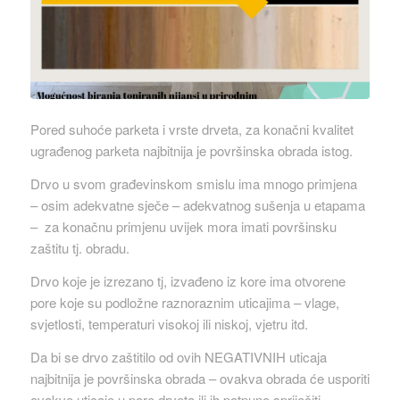
Pored suhoće parketa i vrste drveta, za konačni kvalitet
ugrađenog parketa najbitnija je površinska obrada istog.
Drvo u svom građevinskom smislu ima mnogo primjena
– osim adekvatne sječe – adekvatnog sušenja u etapama
– za konačnu primjenu uvijek mora imati površinsku
zaštitu tj. obradu.
Drvo koje je izrezano tj, izvađeno iz kore ima otvorene
pore koje su podložne raznoraznim uticajima – vlage,
svjetlosti, temperaturi visokoj ili niskoj, vjetru itd.
Da bi se drvo zaštitilo od ovih NEGATIVNIH uticaja
najbitnija je površinska obrada – ovakva obrada će usporiti
ovakve uticaje u pore drveta ili ih potpuno spriječiti.