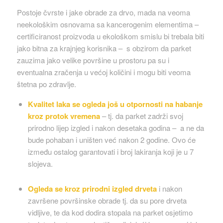
Postoje čvrste i jake obrade za drvo, mada na veoma
neekološkim osnovama sa kancerogenim elementima –
certificiranost proizvoda u ekološkom smislu bi trebala biti
jako bitna za krajnjeg korisnika – s obzirom da parket
zauzima jako velike površine u prostoru pa su i
eventualna zračenja u većoj količini i mogu biti veoma
štetna po zdravlje.
Kvalitet laka se ogleda još u otpornosti na habanje
kroz protok vremena
– tj. da parket zadrži svoj
prirodno lijep izgled i nakon desetaka godina – a ne da
bude pohaban i uništen već nakon 2 godine. Ovo će
između ostalog garantovati i broj lakiranja koji je u 7
slojeva.
Ogleda se kroz prirodni izgled drveta
i nakon
završene površinske obrade tj. da su pore drveta
vidljive, te da kod dodira stopala na parket osjetimo