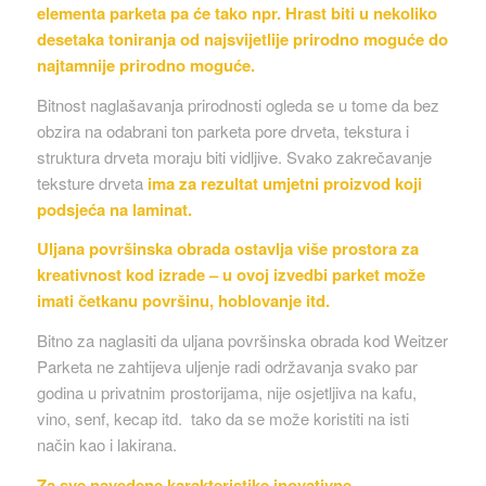
elementa parketa pa će tako npr. Hrast biti u nekoliko
desetaka toniranja od najsvijetlije prirodno moguće do
najtamnije prirodno moguće.
Bitnost naglašavanja prirodnosti ogleda se u tome da bez
obzira na odabrani ton parketa pore drveta, tekstura i
struktura drveta moraju biti vidljive. Svako zakrečavanje
teksture drveta
ima za rezultat umjetni proizvod koji
podsjeća na laminat.
Uljana površinska obrada ostavlja više prostora za
kreativnost kod izrade – u ovoj izvedbi parket može
imati četkanu površinu, hoblovanje itd.
Bitno za naglasiti da uljana površinska obrada kod Weitzer
Parketa ne zahtijeva uljenje radi održavanja svako par
godina u privatnim prostorijama, nije osjetljiva na kafu,
vino, senf, kecap itd. tako da se može koristiti na isti
način kao i lakirana.
Za sve navedene karakteristike inovativne