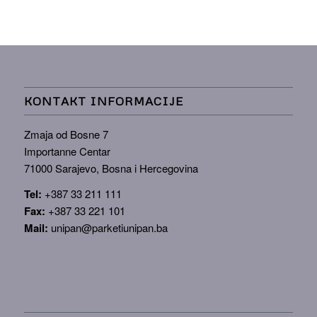
KONTAKT INFORMACIJE
Zmaja od Bosne 7
Importanne Centar
71000 Sarajevo, Bosna i Hercegovina
Tel:
+387 33 211 111
Fax:
+387 33 221 101
Mail:
unipan@parketiunipan.ba