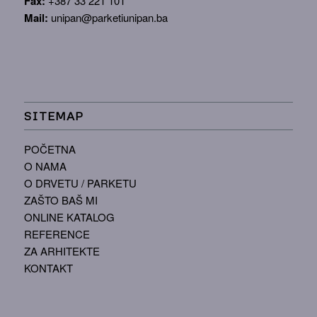
Fax:
+387 33 221 101
Mail:
unipan@parketiunipan.ba
SITEMAP
POČETNA
O NAMA
O DRVETU / PARKETU
ZAŠTO BAŠ MI
ONLINE KATALOG
REFERENCE
ZA ARHITEKTE
KONTAKT