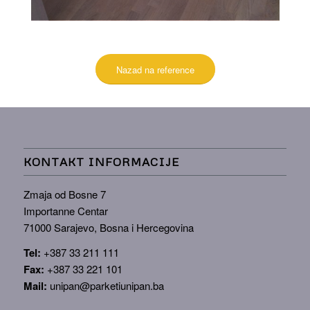
Nazad na reference
KONTAKT INFORMACIJE
Zmaja od Bosne 7
Importanne Centar
71000 Sarajevo, Bosna i Hercegovina
Tel:
+387 33 211 111
Fax:
+387 33 221 101
Mail:
unipan@parketiunipan.ba