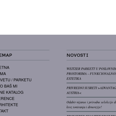
EMAP
NOVOSTI
ETNA
WEITZER PARKETT U POSLOVNI
AMA
PROSTORIMA – FUNKCIONALNOS
ESTETIKA
VETU / PARKETU
O BAŠ MI
PRIVREDNI SUSRETI >ADVANTA
NE KATALOG
AUSTRIA<
ERENCE
Odabir nijanse i prirodne selekcije d
RHITEKTE
kroz toniranja i dimenzije!
TAKT