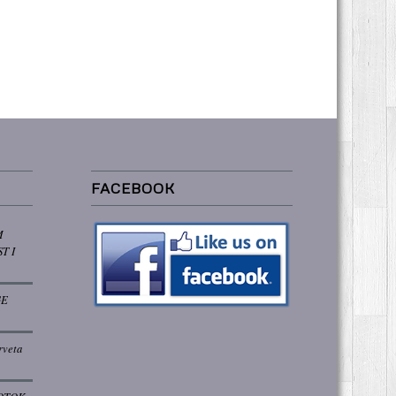
FACEBOOK
M
T I
GE
rveta