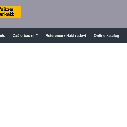
ketu
Zašto baš mi?
Reference / Naši radovi
Online katalog