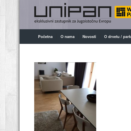
Početna
O nama
Novosti
O drvetu / par