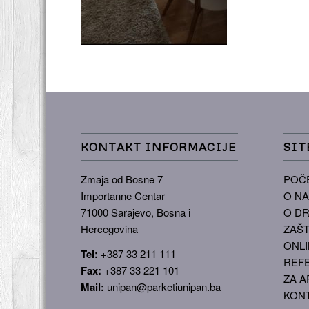
KONTAKT INFORMACIJE
SIT
Zmaja od Bosne 7
POČ
Importanne Centar
O N
71000 Sarajevo, Bosna i
O DR
Hercegovina
ZAŠT
ONLI
Tel:
+387 33 211 111
REF
Fax:
+387 33 221 101
ZA A
Mail:
unipan@parketiunipan.ba
KON