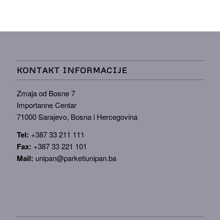
KONTAKT INFORMACIJE
Zmaja od Bosne 7
Importanne Centar
71000 Sarajevo, Bosna i Hercegovina
Tel:
+387 33 211 111
Fax:
+387 33 221 101
Mail:
unipan@parketiunipan.ba