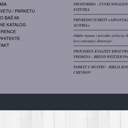
AMA
PROSTORIMA – FUNKCIONALNOS
ESTETIKA
VETU / PARKETU
O BAŠ MI
PRIVREDNI SUSRETI >ADVANTA
NE KATALOG
AUSTRIA<
ERENCE
Odabir nijanse i prirodne selekcije d
RHITEKTE
kroz toniranja i dimenzije!
TAKT
PROVJEREN KVALITET KROZ PR
VREMENA – BREND WEITZER PA
PARKET U MUSTRU – RIBLJA KOS
CHEVRON