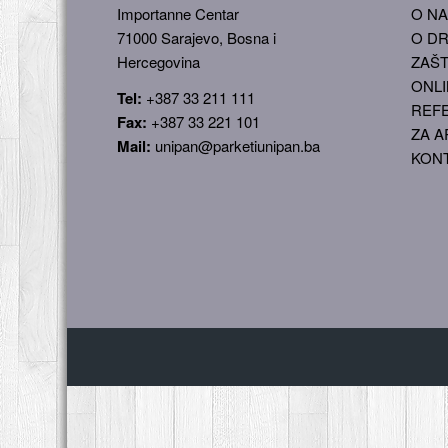
Importanne Centar
O N
71000 Sarajevo, Bosna i
O DR
Hercegovina
ZAŠT
ONLI
Tel:
+387 33 211 111
REF
Fax:
+387 33 221 101
ZA A
Mail:
unipan@parketiunipan.ba
KON