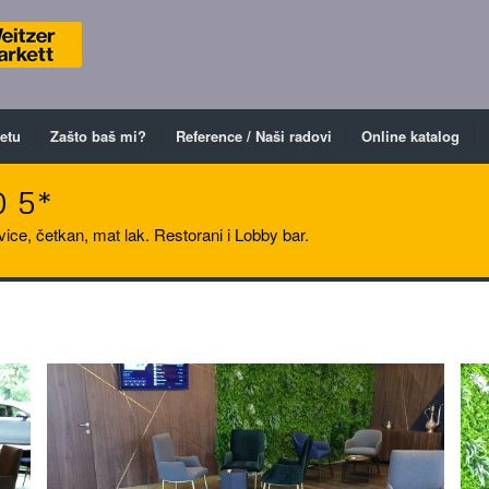
ketu
Zašto baš mi?
Reference / Naši radovi
Online katalog
 5*
ice, četkan, mat lak. Restorani i Lobby bar.