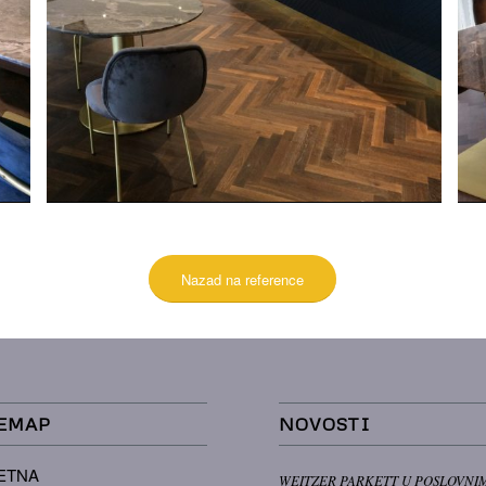
Swissotel
Nazad na reference
EMAP
NOVOSTI
ETNA
WEITZER PARKETT U POSLOVNI