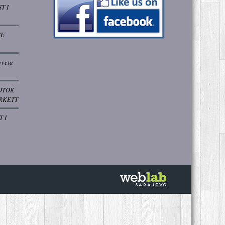
T I
GE
rveta
OTOK
RKETT
T I