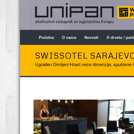
Početna
O nama
Novosti
O drvetu / par
SWISSOTEL SARAJEVO
Ugrađen Dimljeni Hrast veće dimenzije, spuštene iv