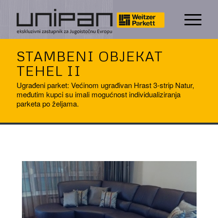
STAMBENI OBJEKAT
TEHEL II
Ugrađeni parket: Većinom ugrađivan Hrast 3-strip Natur,
međutim kupci su imali mogućnost individualiziranja
parketa po željama.