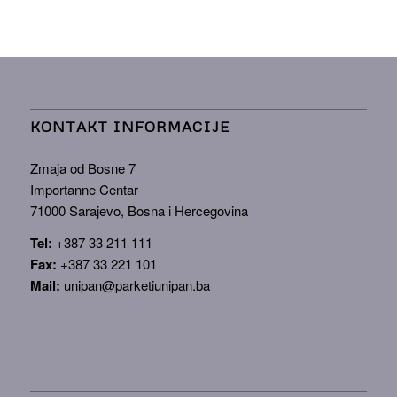
KONTAKT INFORMACIJE
Zmaja od Bosne 7
Importanne Centar
71000 Sarajevo, Bosna i Hercegovina
Tel:
+387 33 211 111
Fax:
+387 33 221 101
Mail:
unipan@parketiunipan.ba