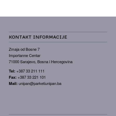
KONTAKT INFORMACIJE
Zmaja od Bosne 7
Importanne Centar
71000 Sarajevo, Bosna i Hercegovina
Tel:
+387 33 211 111
Fax:
+387 33 221 101
Mail:
unipan@parketiunipan.ba