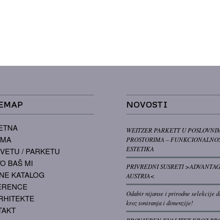
EMAP
NOVOSTI
ETNA
WEITZER PARKETT U POSLOVNI
AMA
PROSTORIMA – FUNKCIONALNOS
ESTETIKA
VETU / PARKETU
O BAŠ MI
PRIVREDNI SUSRETI >ADVANTA
NE KATALOG
AUSTRIA<
ERENCE
Odabir nijanse i prirodne selekcije d
RHITEKTE
kroz toniranja i dimenzije!
TAKT