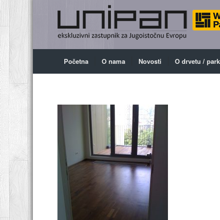
Početna
O nama
Novosti
O drvetu / par