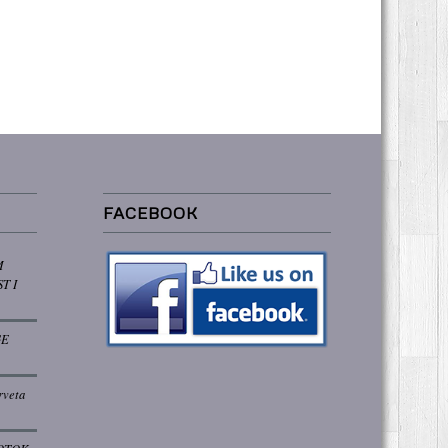
FACEBOOK
M
T I
GE
rveta