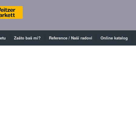
ketu
Zašto baš mi?
Reference / Naši radovi
Online katalog