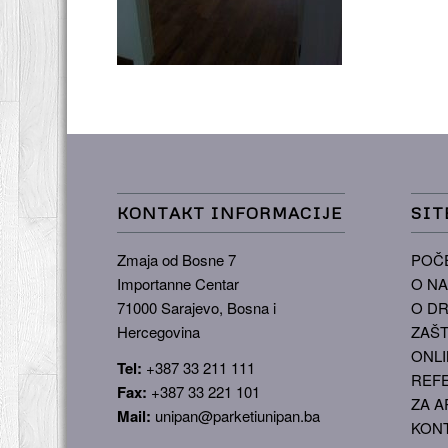
KONTAKT INFORMACIJE
SIT
Zmaja od Bosne 7
POČ
Importanne Centar
O N
71000 Sarajevo, Bosna i
O DR
Hercegovina
ZAŠT
ONLI
Tel:
+387 33 211 111
REF
Fax:
+387 33 221 101
ZA A
Mail:
unipan@parketiunipan.ba
KON