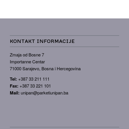
KONTAKT INFORMACIJE
Zmaja od Bosne 7
Importanne Centar
71000 Sarajevo, Bosna i Hercegovina
Tel:
+387 33 211 111
Fax:
+387 33 221 101
Mail:
unipan@parketiunipan.ba