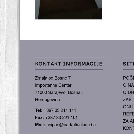
KONTAKT INFORMACIJE
SIT
Zmaja od Bosne 7
POČ
Importanne Centar
O N
71000 Sarajevo, Bosna i
O DR
Hercegovina
ZAŠT
ONLI
Tel:
+387 33 211 111
REF
Fax:
+387 33 221 101
ZA A
Mail:
unipan@parketiunipan.ba
KON