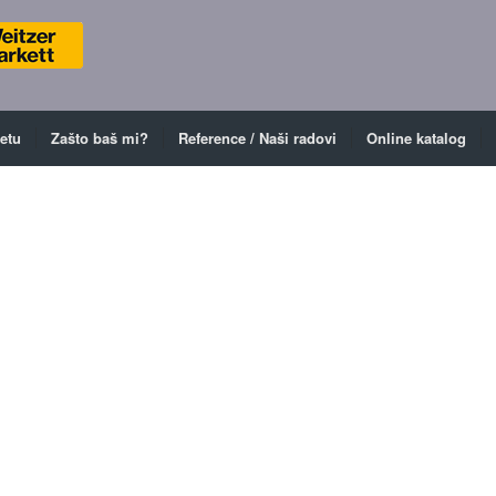
ketu
Zašto baš mi?
Reference / Naši radovi
Online katalog