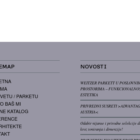
EMAP
NOVOSTI
ETNA
WEITZER PARKETT U POSLOVNI
AMA
PROSTORIMA – FUNKCIONALNOS
ESTETIKA
VETU / PARKETU
O BAŠ MI
PRIVREDNI SUSRETI >ADVANTA
NE KATALOG
AUSTRIA<
ERENCE
Odabir nijanse i prirodne selekcije d
RHITEKTE
kroz toniranja i dimenzije!
TAKT