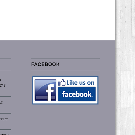
FACEBOOK
M
T I
GE
rveta