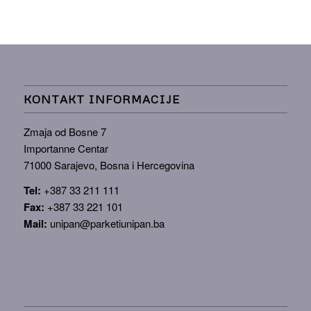
KONTAKT INFORMACIJE
Zmaja od Bosne 7
Importanne Centar
71000 Sarajevo, Bosna i Hercegovina
Tel:
+387 33 211 111
Fax:
+387 33 221 101
Mail:
unipan@parketiunipan.ba