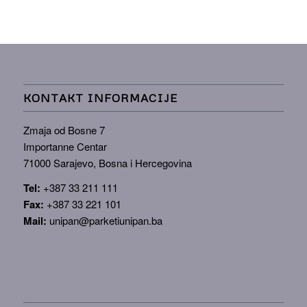
KONTAKT INFORMACIJE
Zmaja od Bosne 7
Importanne Centar
71000 Sarajevo, Bosna i Hercegovina
Tel:
+387 33 211 111
Fax:
+387 33 221 101
Mail:
unipan@parketiunipan.ba