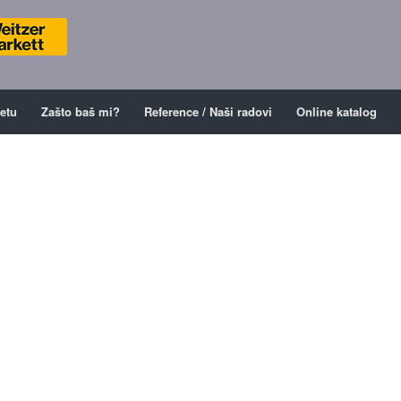
ketu
Zašto baš mi?
Reference / Naši radovi
Online katalog