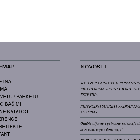
EMAP
NOVOSTI
ETNA
WEITZER PARKETT U POSLOVNI
AMA
PROSTORIMA – FUNKCIONALNOS
ESTETIKA
VETU / PARKETU
O BAŠ MI
PRIVREDNI SUSRETI >ADVANTA
NE KATALOG
AUSTRIA<
ERENCE
Odabir nijanse i prirodne selekcije d
RHITEKTE
kroz toniranja i dimenzije!
TAKT