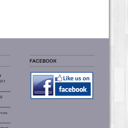
FACEBOOK
M
T I
GE
rveta