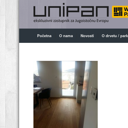
Početna
O nama
Novosti
O drvetu / par