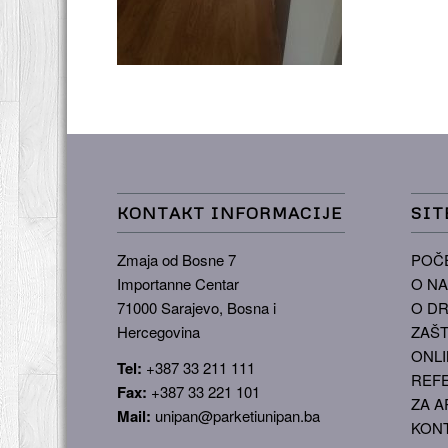
KONTAKT INFORMACIJE
SIT
Zmaja od Bosne 7
POČ
Importanne Centar
O N
71000 Sarajevo, Bosna i
O DR
Hercegovina
ZAŠT
ONLI
Tel:
+387 33 211 111
REF
Fax:
+387 33 221 101
ZA A
Mail:
unipan@parketiunipan.ba
KON