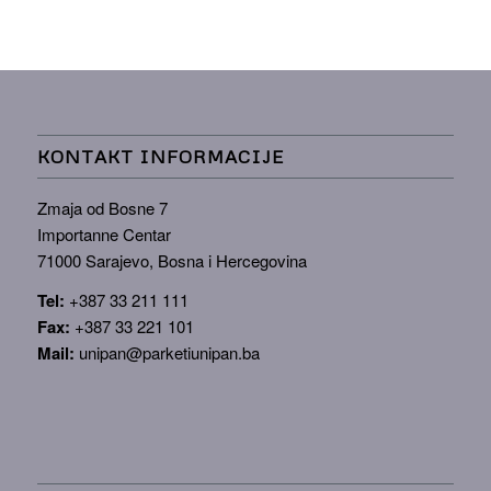
KONTAKT INFORMACIJE
Zmaja od Bosne 7
Importanne Centar
71000 Sarajevo, Bosna i Hercegovina
Tel:
+387 33 211 111
Fax:
+387 33 221 101
Mail:
unipan@parketiunipan.ba