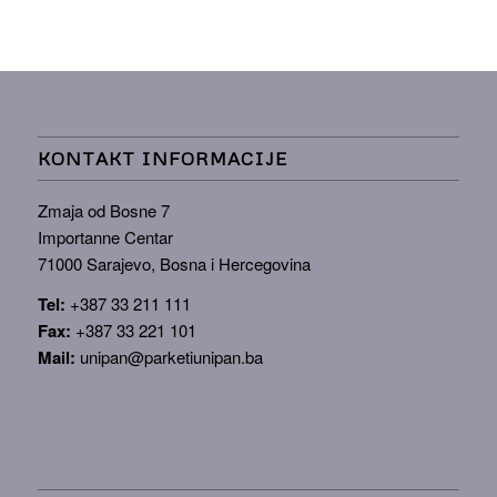
KONTAKT INFORMACIJE
Zmaja od Bosne 7
Importanne Centar
71000 Sarajevo, Bosna i Hercegovina
Tel:
+387 33 211 111
Fax:
+387 33 221 101
Mail:
unipan@parketiunipan.ba