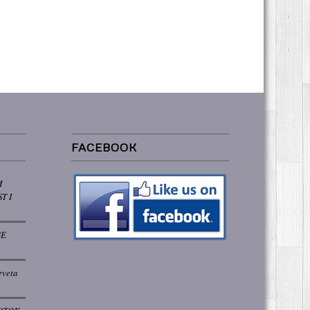
FACEBOOK
M
T I
GE
rveta