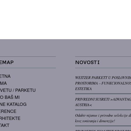
EMAP
NOVOSTI
ETNA
WEITZER PARKETT U POSLOVNI
AMA
PROSTORIMA – FUNKCIONALNOS
ESTETIKA
VETU / PARKETU
O BAŠ MI
PRIVREDNI SUSRETI >ADVANTA
NE KATALOG
AUSTRIA<
ERENCE
Odabir nijanse i prirodne selekcije d
RHITEKTE
kroz toniranja i dimenzije!
TAKT