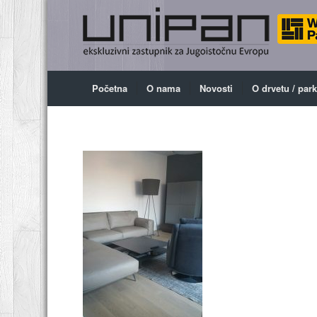
Početna
O nama
Novosti
O drvetu / par