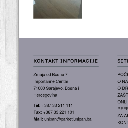
KONTAKT INFORMACIJE
SIT
Zmaja od Bosne 7
POČ
Importanne Centar
O N
71000 Sarajevo, Bosna i
O DR
Hercegovina
ZAŠT
ONLI
Tel:
+387 33 211 111
REF
Fax:
+387 33 221 101
ZA A
Mail:
unipan@parketiunipan.ba
KON