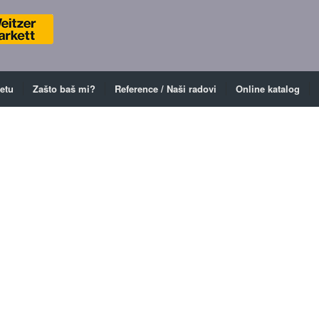
ketu
Zašto baš mi?
Reference / Naši radovi
Online katalog