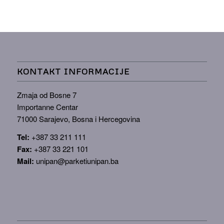
KONTAKT INFORMACIJE
Zmaja od Bosne 7
Importanne Centar
71000 Sarajevo, Bosna i Hercegovina
Tel:
+387 33 211 111
Fax:
+387 33 221 101
Mail:
unipan@parketiunipan.ba