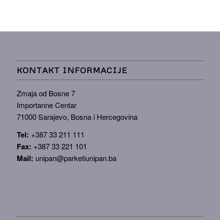
KONTAKT INFORMACIJE
Zmaja od Bosne 7
Importanne Centar
71000 Sarajevo, Bosna i Hercegovina
Tel:
+387 33 211 111
Fax:
+387 33 221 101
Mail:
unipan@parketiunipan.ba