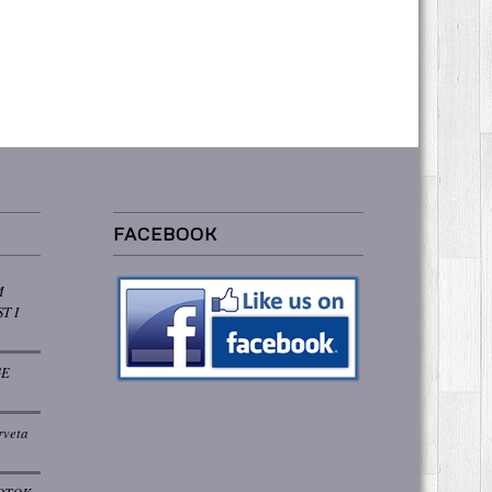
FACEBOOK
M
T I
GE
rveta