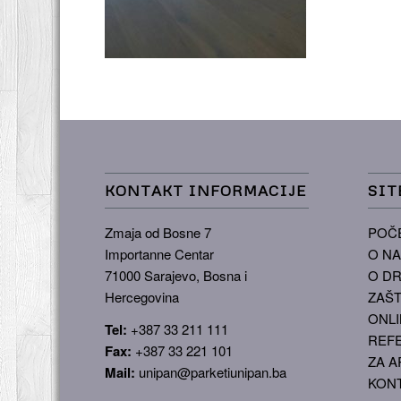
KONTAKT INFORMACIJE
SIT
Zmaja od Bosne 7
POČ
Importanne Centar
O N
71000 Sarajevo, Bosna i
O DR
Hercegovina
ZAŠT
ONLI
Tel:
+387 33 211 111
REF
Fax:
+387 33 221 101
ZA A
Mail:
unipan@parketiunipan.ba
KON