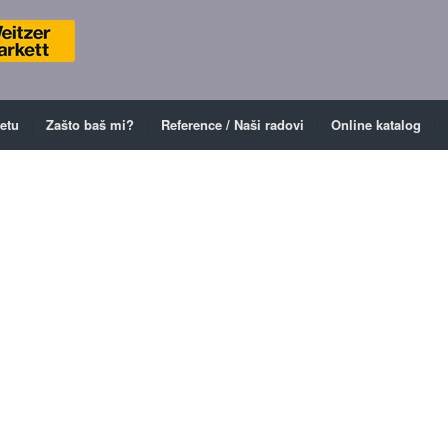
ketu
Zašto baš mi?
Reference / Naši radovi
Online katalog