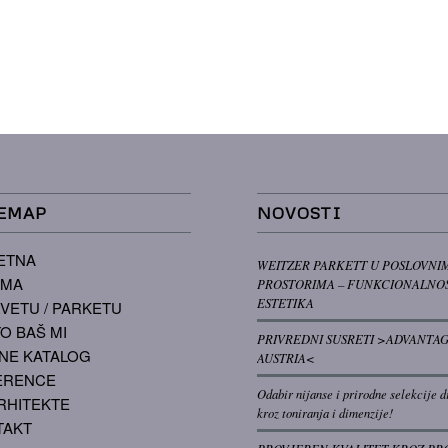
EMAP
NOVOSTI
ETNA
WEITZER PARKETT U POSLOVNI
AMA
PROSTORIMA – FUNKCIONALNOS
ESTETIKA
VETU / PARKETU
O BAŠ MI
PRIVREDNI SUSRETI >ADVANTA
NE KATALOG
AUSTRIA<
ERENCE
Odabir nijanse i prirodne selekcije d
RHITEKTE
kroz toniranja i dimenzije!
TAKT