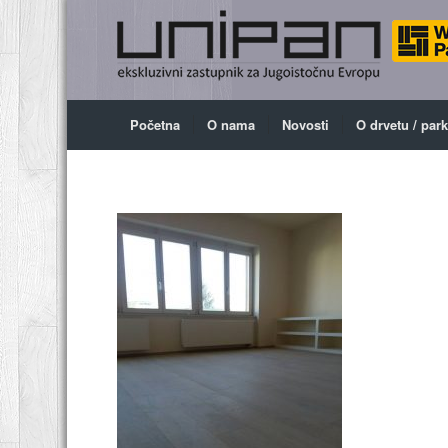
Početna
O nama
Novosti
O drvetu / par