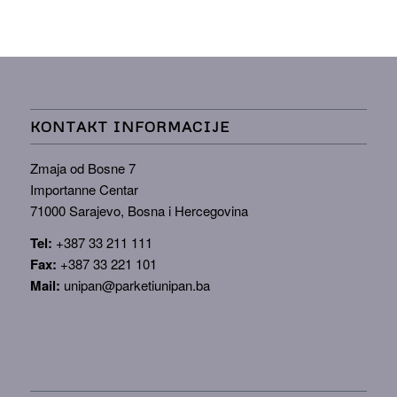
KONTAKT INFORMACIJE
Zmaja od Bosne 7
Importanne Centar
71000 Sarajevo, Bosna i Hercegovina
Tel:
+387 33 211 111
Fax:
+387 33 221 101
Mail:
unipan@parketiunipan.ba