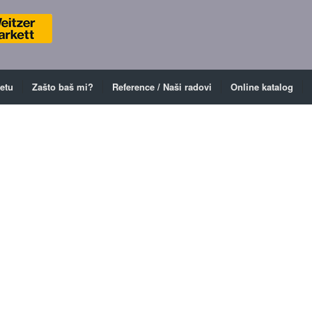
ketu
Zašto baš mi?
Reference / Naši radovi
Online katalog