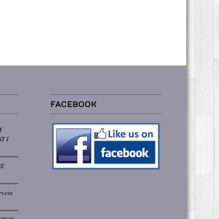
FACEBOOK
M
T I
GE
rveta