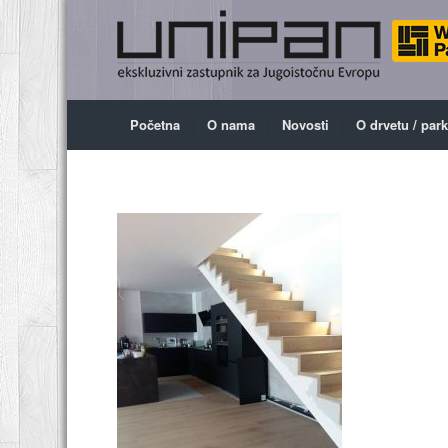
Početna
O nama
Novosti
O drvetu / par