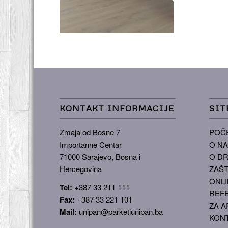
KONTAKT INFORMACIJE
SIT
Zmaja od Bosne 7
POČ
Importanne Centar
O N
71000 Sarajevo, Bosna i
O DR
Hercegovina
ZAŠT
ONLI
Tel:
+387 33 211 111
REF
Fax:
+387 33 221 101
ZA A
Mail:
unipan@parketiunipan.ba
KON