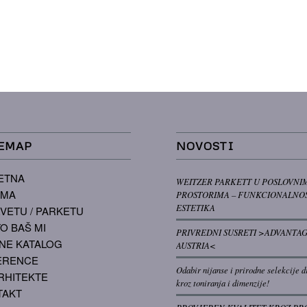
EMAP
NOVOSTI
ETNA
WEITZER PARKETT U POSLOVNI
AMA
PROSTORIMA – FUNKCIONALNOS
ESTETIKA
VETU / PARKETU
O BAŠ MI
PRIVREDNI SUSRETI >ADVANTA
NE KATALOG
AUSTRIA<
ERENCE
Odabir nijanse i prirodne selekcije d
RHITEKTE
kroz toniranja i dimenzije!
TAKT