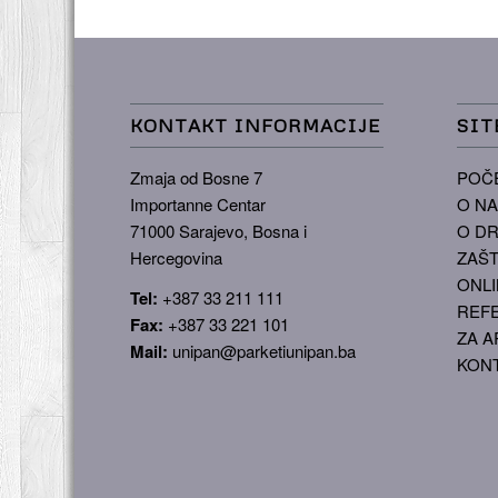
KONTAKT INFORMACIJE
SIT
Zmaja od Bosne 7
POČ
Importanne Centar
O N
71000 Sarajevo, Bosna i
O DR
Hercegovina
ZAŠT
ONLI
Tel:
+387 33 211 111
REF
Fax:
+387 33 221 101
ZA A
Mail:
unipan@parketiunipan.ba
KON