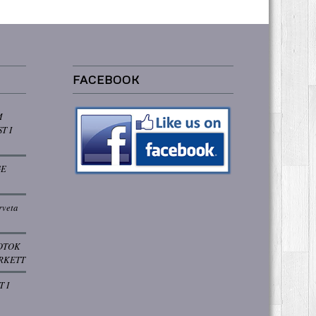
FACEBOOK
M
T I
GE
rveta
OTOK
RKETT
T I