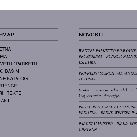
EMAP
NOVOSTI
ETNA
WEITZER PARKETT U POSLOVNI
AMA
PROSTORIMA – FUNKCIONALNOS
ESTETIKA
VETU / PARKETU
O BAŠ MI
PRIVREDNI SUSRETI >ADVANTA
NE KATALOG
AUSTRIA<
ERENCE
Odabir nijanse i prirodne selekcije d
RHITEKTE
kroz toniranja i dimenzije!
TAKT
PROVJEREN KVALITET KROZ PR
VREMENA – BREND WEITZER PA
PARKET U MUSTRU – RIBLJA KOS
CHEVRON