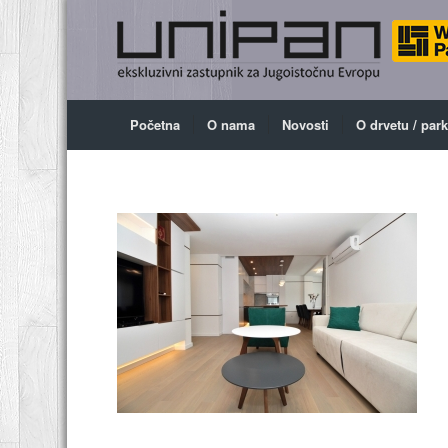
Početna
O nama
Novosti
O drvetu / par