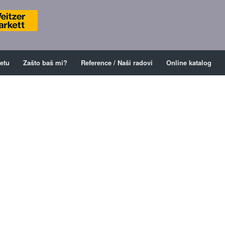
ketu
Zašto baš mi?
Reference / Naši radovi
Online katalog