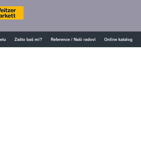
ketu
Zašto baš mi?
Reference / Naši radovi
Online katalog