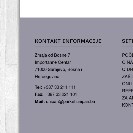
KONTAKT INFORMACIJE
SIT
Zmaja od Bosne 7
POČ
Importanne Centar
O N
71000 Sarajevo, Bosna i
O DR
Hercegovina
ZAŠT
ONLI
Tel:
+387 33 211 111
REF
Fax:
+387 33 221 101
ZA A
Mail:
unipan@parketiunipan.ba
KON