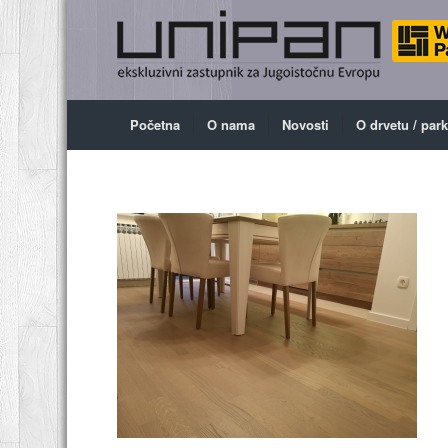
Početna
O nama
Novosti
O drvetu / par