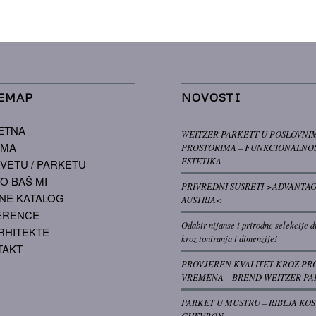
EMAP
NOVOSTI
ETNA
WEITZER PARKETT U POSLOVNI
AMA
PROSTORIMA – FUNKCIONALNOS
ESTETIKA
VETU / PARKETU
O BAŠ MI
PRIVREDNI SUSRETI >ADVANTA
NE KATALOG
AUSTRIA<
ERENCE
Odabir nijanse i prirodne selekcije d
RHITEKTE
kroz toniranja i dimenzije!
TAKT
PROVJEREN KVALITET KROZ PR
VREMENA – BREND WEITZER PA
PARKET U MUSTRU – RIBLJA KOS
CHEVRON