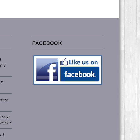
FACEBOOK
M
T I
GE
rveta
OTOK
RKETT
T I