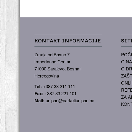
KONTAKT INFORMACIJE
SIT
Zmaja od Bosne 7
POČ
Importanne Centar
O N
71000 Sarajevo, Bosna i
O DR
Hercegovina
ZAŠT
ONLI
Tel:
+387 33 211 111
REF
Fax:
+387 33 221 101
ZA A
Mail:
unipan@parketiunipan.ba
KON