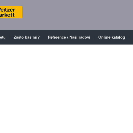
ketu
Zašto baš mi?
Reference / Naši radovi
Online katalog