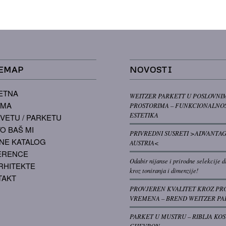
EMAP
NOVOSTI
ETNA
WEITZER PARKETT U POSLOVNI
AMA
PROSTORIMA – FUNKCIONALNOS
ESTETIKA
VETU / PARKETU
O BAŠ MI
PRIVREDNI SUSRETI >ADVANTA
NE KATALOG
AUSTRIA<
ERENCE
Odabir nijanse i prirodne selekcije d
RHITEKTE
kroz toniranja i dimenzije!
TAKT
PROVJEREN KVALITET KROZ PR
VREMENA – BREND WEITZER PA
PARKET U MUSTRU – RIBLJA KOS
CHEVRON