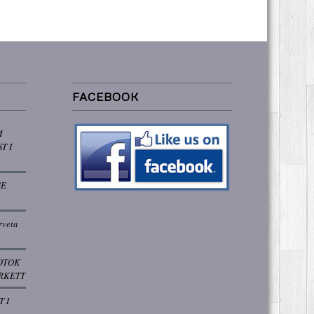
FACEBOOK
M
T I
GE
rveta
OTOK
RKETT
T I