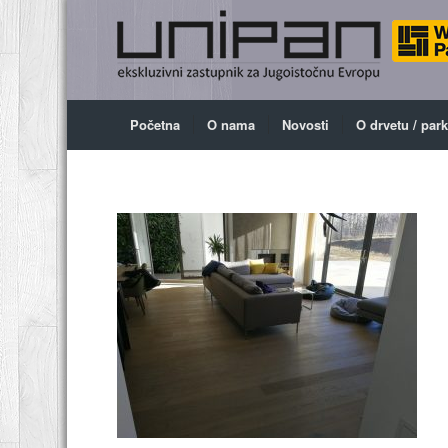
Početna
O nama
Novosti
O drvetu / par