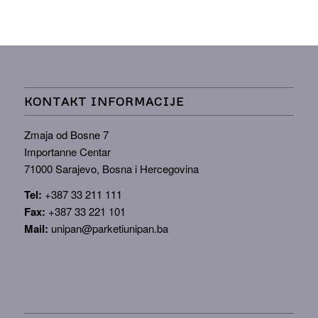
KONTAKT INFORMACIJE
Zmaja od Bosne 7
Importanne Centar
71000 Sarajevo, Bosna i Hercegovina
Tel:
+387 33 211 111
Fax:
+387 33 221 101
Mail:
unipan@parketiunipan.ba