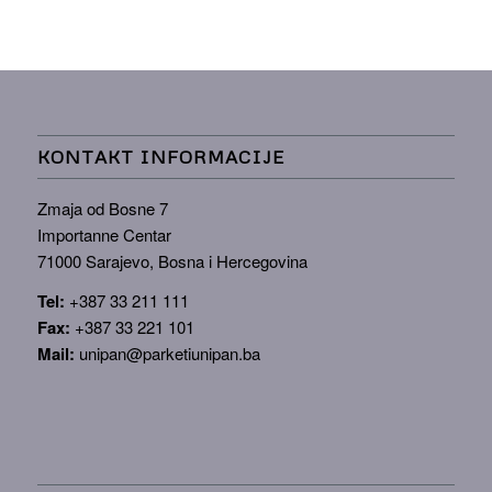
KONTAKT INFORMACIJE
Zmaja od Bosne 7
Importanne Centar
71000 Sarajevo, Bosna i Hercegovina
Tel:
+387 33 211 111
Fax:
+387 33 221 101
Mail:
unipan@parketiunipan.ba