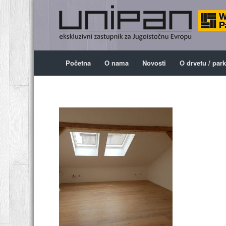
Početna
O nama
Novosti
O drvetu / par