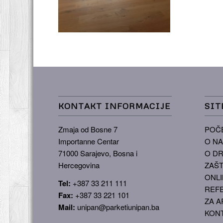
KONTAKT INFORMACIJE
SIT
Zmaja od Bosne 7
POČ
Importanne Centar
O N
71000 Sarajevo, Bosna i
O DR
Hercegovina
ZAŠT
ONLI
Tel:
+387 33 211 111
REF
Fax:
+387 33 221 101
ZA A
Mail:
unipan@parketiunipan.ba
KON