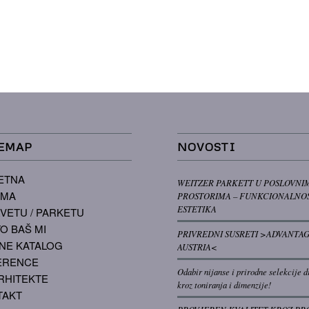
EMAP
NOVOSTI
ETNA
WEITZER PARKETT U POSLOVNI
AMA
PROSTORIMA – FUNKCIONALNOS
ESTETIKA
VETU / PARKETU
O BAŠ MI
PRIVREDNI SUSRETI >ADVANTA
NE KATALOG
AUSTRIA<
ERENCE
Odabir nijanse i prirodne selekcije d
RHITEKTE
kroz toniranja i dimenzije!
TAKT