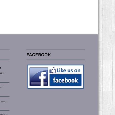
FACEBOOK
M
T I
GE
rveta