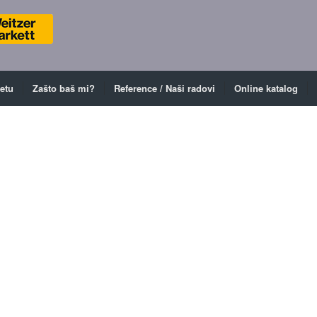
ketu
Zašto baš mi?
Reference / Naši radovi
Online katalog