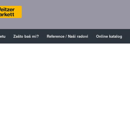
ketu
Zašto baš mi?
Reference / Naši radovi
Online katalog