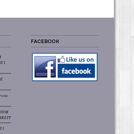
FACEBOOK
M
T I
GE
rveta
OTOK
RKETT
T I