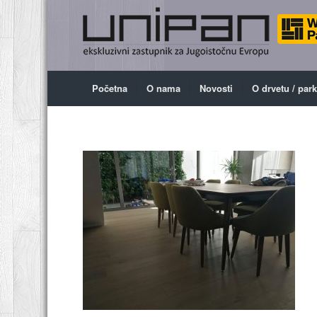
Početna
O nama
Novosti
O drvetu / par