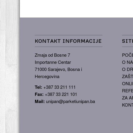
KONTAKT INFORMACIJE
SIT
Zmaja od Bosne 7
POČ
Importanne Centar
O N
71000 Sarajevo, Bosna i
O DR
Hercegovina
ZAŠT
ONLI
Tel:
+387 33 211 111
REF
Fax:
+387 33 221 101
ZA A
Mail:
unipan@parketiunipan.ba
KON