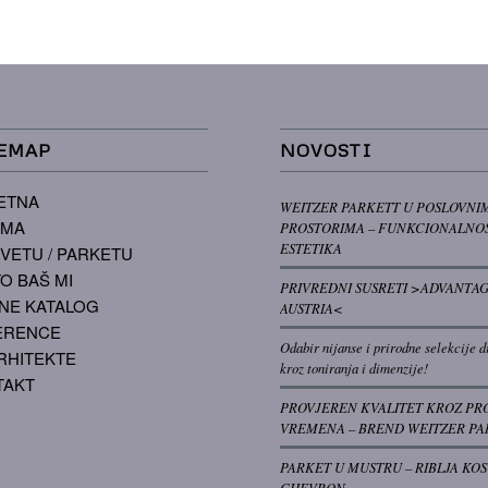
EMAP
NOVOSTI
ETNA
WEITZER PARKETT U POSLOVNI
AMA
PROSTORIMA – FUNKCIONALNOS
ESTETIKA
VETU / PARKETU
O BAŠ MI
PRIVREDNI SUSRETI >ADVANTA
NE KATALOG
AUSTRIA<
ERENCE
Odabir nijanse i prirodne selekcije d
RHITEKTE
kroz toniranja i dimenzije!
TAKT
PROVJEREN KVALITET KROZ PR
VREMENA – BREND WEITZER PA
PARKET U MUSTRU – RIBLJA KOS
CHEVRON