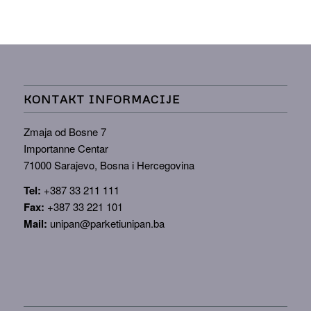
KONTAKT INFORMACIJE
Zmaja od Bosne 7
Importanne Centar
71000 Sarajevo, Bosna i Hercegovina
Tel:
+387 33 211 111
Fax:
+387 33 221 101
Mail:
unipan@parketiunipan.ba