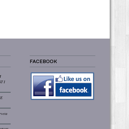
FACEBOOK
M
T I
GE
rveta