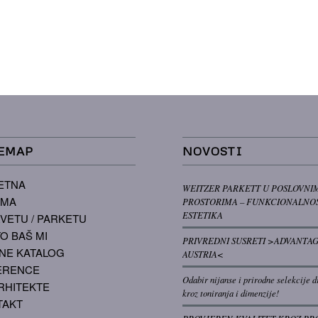
EMAP
NOVOSTI
ETNA
WEITZER PARKETT U POSLOVNI
AMA
PROSTORIMA – FUNKCIONALNOS
ESTETIKA
VETU / PARKETU
O BAŠ MI
PRIVREDNI SUSRETI >ADVANTA
NE KATALOG
AUSTRIA<
ERENCE
Odabir nijanse i prirodne selekcije d
RHITEKTE
kroz toniranja i dimenzije!
TAKT