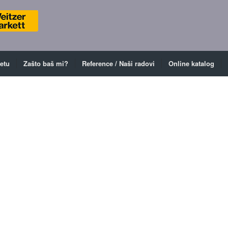
ketu
Zašto baš mi?
Reference / Naši radovi
Online katalog