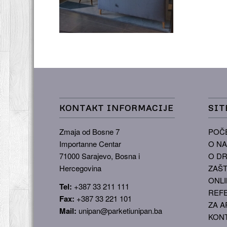
KONTAKT INFORMACIJE
SIT
Zmaja od Bosne 7
POČ
Importanne Centar
O N
71000 Sarajevo, Bosna i
O DR
Hercegovina
ZAŠT
ONLI
Tel:
+387 33 211 111
REF
Fax:
+387 33 221 101
ZA A
Mail:
unipan@parketiunipan.ba
KON