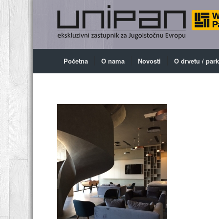
Početna
O nama
Novosti
O drvetu / par