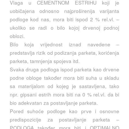
Vlaga u CEMENTNOM ESTRIHU koji je
uobičajena odnosno najproširenija varijanta
podloge kod nas, mora biti ispod 2 % rel.vl. –
ukoliko se radi o bilo kojoj drvenoj podnoj
oblozi.
Bilo koja
vrijednost iznad navedene –
predstavlja rizik od podizanja parketa, korićenja
parketa, tamnjenja spojeva itd.
Svaka druga podloga ispod parketa kao drvene
podne obloge također mora biti suha u skladu
sa materijalom od kojeg je sastavljena, tako
npr. gipsani estrih mora biti na 0 % rel.vl. da bi
bio adekvatan za postavljanje parketa.
Pored suhoće podloge kao prve i osnovne
predispozicije za postavljanje parketa –
PODLOGA također mora biti i OPTIMALNO