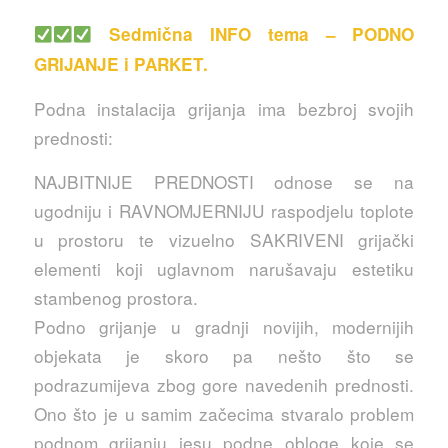
Sedmična INFO tema – PODNO
GRIJANJE i PARKET.
Podna instalacija grijanja ima bezbroj svojih
prednosti:
NAJBITNIJE PREDNOSTI odnose se na
ugodniju i RAVNOMJERNIJU raspodjelu toplote
u prostoru te vizuelno SAKRIVENI grijački
elementi koji uglavnom narušavaju estetiku
stambenog prostora.
Podno grijanje u gradnji novijih, modernijih
objekata je skoro pa nešto što se
podrazumijeva zbog gore navedenih prednosti.
Ono što je u samim začecima stvaralo problem
podnom grijanju jesu podne obloge koje se