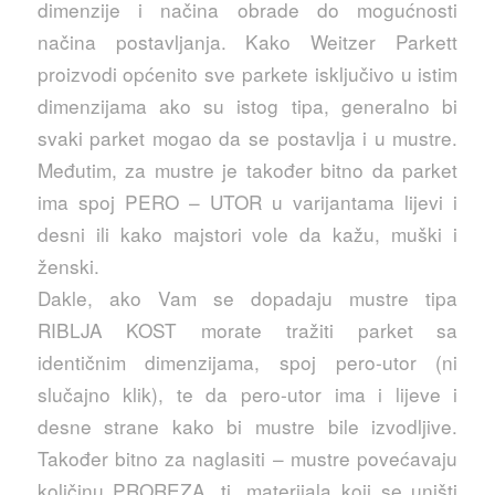
dimenzije i načina obrade do mogućnosti
načina postavljanja. Kako Weitzer Parkett
proizvodi općenito sve parkete isključivo u istim
dimenzijama ako su istog tipa, generalno bi
svaki parket mogao da se postavlja i u mustre.
Međutim, za mustre je također bitno da parket
ima spoj PERO – UTOR u varijantama lijevi i
desni ili kako majstori vole da kažu, muški i
ženski.
Dakle, ako Vam se dopadaju mustre tipa
RIBLJA KOST morate tražiti parket sa
identičnim dimenzijama, spoj pero-utor (ni
slučajno klik), te da pero-utor ima i lijeve i
desne strane kako bi mustre bile izvodljive.
Također bitno za naglasiti – mustre povećavaju
količinu PROREZA, tj. materijala koji se uništi