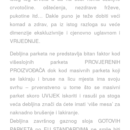
crvotočine. oštećenja, nezdrave frževe,
pukotine itd… Dakle puno je teže dobiti veći
komad a zdrav, pa iz istog razloga su veće
dimenzije ekskluzivnije i cjenovno uglavnom i
VRIJEDNIJE.
Debljina parketa ne predstavlja bitan faktor kod
višeslojnih parketa PROVJERENIH
PROIZVOĐAČA dok kod masivnih parketa koji
se lakiraju i bruse na licu mjesta ima svoju
svrhu – prvenstveno u tome što se masivni
parket skoro UVIJEK iskoriti i rasuši pa stoga
veća debljina znači da ćete imati ‘više mesa’ za
naknadno brušenje i lakiranje.
Debljina završnog gaznog sloja GOTOVIH
PARKETA po EU STANDARDIMA ne smije biti