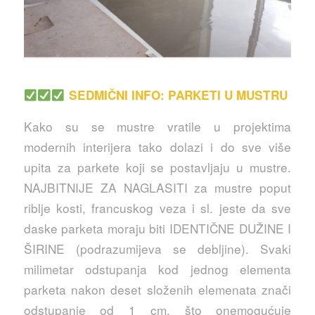
SEDMIČNI INFO: PARKETI U MUSTRU
Kako su se mustre vratile u projektima
modernih interijera tako dolazi i do sve više
upita za parkete koji se postavljaju u mustre.
NAJBITNIJE ZA NAGLASITI za mustre poput
riblje kosti, francuskog veza i sl. jeste da sve
daske parketa moraju biti IDENTIČNE DUŽINE I
ŠIRINE (podrazumijeva se debljine). Svaki
mili
metar odstupanja kod jednog elementa
parketa nakon deset složenih elemenata znači
odstupanje od 1 cm, što onemogućuje