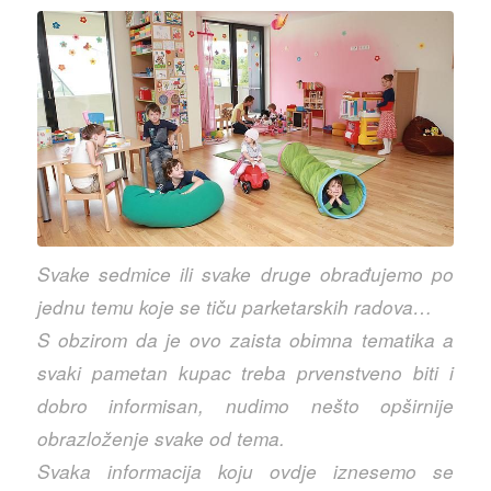
Svake sedmice ili svake druge obrađujemo po
jednu temu koje se tiču parketarskih radova…
S obzirom da je ovo zaista obimna tematika a
svaki pametan kupac treba prvenstveno biti i
dobro informisan, nudimo nešto opširnije
obrazloženje svake od tema.
Svaka informacija koju ovdje iznesemo se