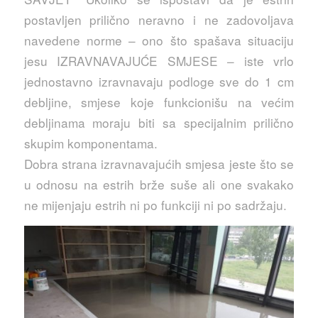
postavljen prilično neravno i ne zadovoljava
navedene norme – ono što spašava situaciju
jesu IZRAVNAVAJUĆE SMJESE – iste vrlo
jednostavno izravnavaju podloge sve do 1 cm
debljine, smjese koje funkcionišu na većim
debljinama moraju biti sa specijalnim prilično
skupim komponentama.
Dobra strana izravnavajućih smjesa jeste što se
u odnosu na estrih brže suše ali one svakako
ne mijenjaju estrih ni po funkciji ni po sadržaju.