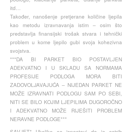
itd…
Također, nanošenje pretjerane količine ljepila
kao metodu izravnavanja istim – osim što
predstavlja finansijski trošak stvara i tehnički
problem u kome ljepilo gubi svoja kohezivna
svojstva.
***DA BI PARKET BIO POSTAVLJEN
ADEKVATNO I U SKLADU SA NORMAMA
PROFESIJE PODLOGA MORA BITI
ZADOVOLJAVAJUĆA – NIJEDAN PARKET NE
MOŽE IZRAVNATI PODLOGU SAM PO SEBI,
NITI SE BILO KOJIM LJEPILIMA DUGOROČNO
I ADEKVATNO MOŽE RIJEŠITI PROBLEM
NERAVNE PODLOGE***
SAVJET* Ukoliko se ispostavi da je estrih