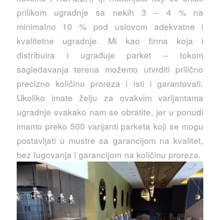
prilikom ugradnje sa nekih 3 – 4 % na
minimalno 10 % pod uslovom adekvatne i
kvalitetne ugradnje. Mi kao firma koja i
distribuira i ugrađuje parket – tokom
sagledavanja terena možemo utvrditi prilično
precizno količinu proreza i isti i garantovati.
Ukoliko imate želju za ovakvim varijantama
ugradnje svakako nam se obratite, jer u ponudi
imamo preko 500 varijanti parketa koji se mogu
postavljati u mustre sa garancijom na kvalitet,
bez fugovanja i garancijom na količinu proreza.