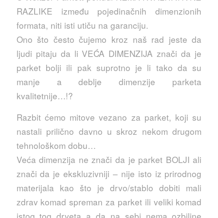
RAZLIKE između pojedinačnih dimenzionih
formata, niti isti utiču na garanciju.
Ono što često čujemo kroz naš rad jeste da
ljudi pitaju da li VEĆA DIMENZIJA znači da je
parket bolji ili pak suprotno je li tako da su
manje a deblje dimenzije parketa
kvalitetnije…!?
Razbit ćemo mitove vezano za parket, koji su
nastali prilično davno u skroz nekom drugom
tehnološkom dobu…
Veća dimenzija ne znači da je parket BOLJI ali
znači da je ekskluzivniji – nije isto iz prirodnog
materijala kao što je drvo/stablo dobiti mali
zdrav komad spreman za parket ili veliki komad
istog tog drveta a da na sebi nema ozbiljne