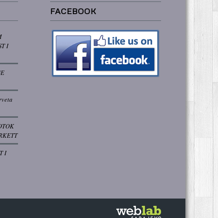
FACEBOOK
M
T I
GE
rveta
OTOK
RKETT
T I