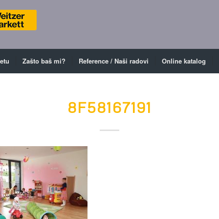
ketu
Zašto baš mi?
Reference / Naši radovi
Online katalog
8F58167191