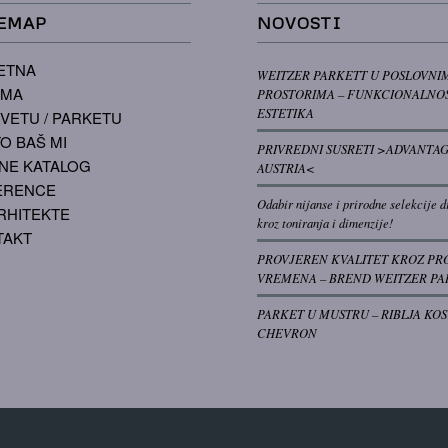
EMAP
NOVOSTI
ETNA
WEITZER PARKETT U POSLOVNI
AMA
PROSTORIMA – FUNKCIONALNOS
ESTETIKA
VETU / PARKETU
O BAŠ MI
PRIVREDNI SUSRETI >ADVANTA
NE KATALOG
AUSTRIA<
ERENCE
Odabir nijanse i prirodne selekcije d
RHITEKTE
kroz toniranja i dimenzije!
TAKT
PROVJEREN KVALITET KROZ PR
VREMENA – BREND WEITZER PA
PARKET U MUSTRU – RIBLJA KOS
CHEVRON