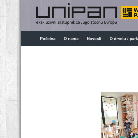
Početna
O nama
Novosti
O drvetu / par