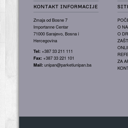
KONTAKT INFORMACIJE
SIT
Zmaja od Bosne 7
POČ
Importanne Centar
O N
71000 Sarajevo, Bosna i
O DR
Hercegovina
ZAŠT
ONLI
Tel:
+387 33 211 111
REF
Fax:
+387 33 221 101
ZA A
Mail:
unipan@parketiunipan.ba
KON