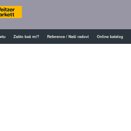
ketu
Zašto baš mi?
Reference / Naši radovi
Online katalog