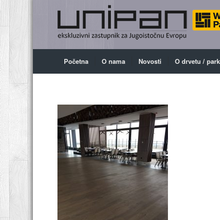
Početna
O nama
Novosti
O drvetu / par