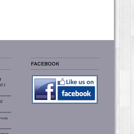
FACEBOOK
M
T I
GE
rveta