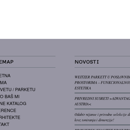
EMAP
NOVOSTI
ETNA
WEITZER PARKETT U POSLOVNI
AMA
PROSTORIMA – FUNKCIONALNOS
ESTETIKA
VETU / PARKETU
O BAŠ MI
PRIVREDNI SUSRETI >ADVANTA
NE KATALOG
AUSTRIA<
ERENCE
Odabir nijanse i prirodne selekcije d
RHITEKTE
kroz toniranja i dimenzije!
TAKT