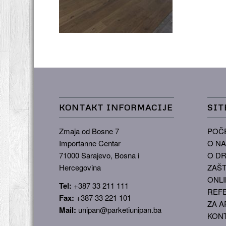
KONTAKT INFORMACIJE
SIT
Zmaja od Bosne 7
POČ
Importanne Centar
O N
71000 Sarajevo, Bosna i
O DR
Hercegovina
ZAŠT
ONLI
Tel:
+387 33 211 111
REF
Fax:
+387 33 221 101
ZA A
Mail:
unipan@parketiunipan.ba
KON