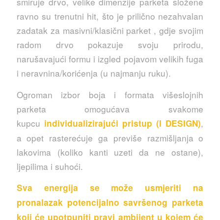
smiruje drvo, velike dimenzije parketa složene
ravno su trenutni hit, što je prilično nezahvalan
zadatak za masivni/klasični parket , gdje svojim
radom drvo pokazuje svoju prirodu,
narušavajući formu i izgled pojavom velikih fuga
i neravnina/korićenja (u najmanju ruku).
Ogroman izbor boja i formata višeslojnih
parketa omogućava svakome
kupcu
,
individualizirajući pristup (I DESIGN)
a opet rasterećuje ga previše razmišljanja o
lakovima (koliko kanti uzeti da ne ostane),
ljepilima i suhoći.
Sva energija se može usmjeriti na
pronalazak potencijalno savršenog parketa
koji će upotpuniti pravi ambijent u kojem će