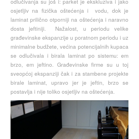
odlučivanja su još i: parket je ekskluziva i jako
osjetljiv na fizička oštećenja i vodu, dok je
laminat prilično otporniji na oštećenja i naravno
dosta jeftiniji. Nažalost, u periodu velike
građevinske ekspanzije u poratnom periodu i uz
minimalne budžete, većina potencijalnih kupaca
se odlučivala i birala laminat po sistemu: em
brzo, em jeftino. Građevinske firme su u toj
sveopćoj ekspanziji čak i za stambene projekte
birale laminat, upravo jer je jeftin, brzo se
postavlja i nije toliko osjetljiv na oštećenja.