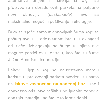
alternativu umjetnim materijalima digli su
proizvodnju i obradu ovih parketa na potpuno
novi obnovljivi (
) nivo sa
sustainable
maksimalno mogućim poštivanjem ekologije.
Drvo se siječe samo iz obnovljivih šuma koje se
pošumljavaju u adekvatnom broju u ovisnosti
od sječe, izbjegavaju se šume u kojima nije
moguće postići ovu kontrolu, kao što su šume
Južne Amerike i Indonezije.
Lakovi i ljepila koji se neizostavno moraju
koristiti u proizvodnji parketa svedeni su samo
na
, kao i
lakove zasnovane na vodenoj bazi
obavezno odsustvo teških i po ljudsko zdravlje
opasnih materija kao što je to formaldehid.