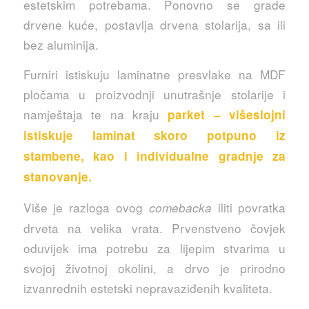
estetskim potrebama. Ponovno se grade
drvene kuće, postavlja drvena stolarija, sa ili
bez aluminija.
Furniri istiskuju laminatne presvlake na MDF
pločama u proizvodnji unutrašnje stolarije i
namještaja te na kraju
parket – višeslojni
istiskuje laminat skoro potpuno iz
stambene, kao i individualne gradnje za
stanovanje.
Više je razloga ovog
iliti povratka
comebacka
drveta na velika vrata. Prvenstveno čovjek
oduvijek ima potrebu za lijepim stvarima u
svojoj životnoj okolini, a drvo je prirodno
izvanrednih estetski nepravaziđenih kvaliteta.