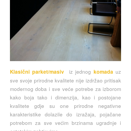
iz jednog
uz
Klasični parket/masiv
komada
sve svoje prirodne kvalitete nije izdržao pritisak
modernog doba i sve veće potrebe za izborom
kako boja tako i dimenzija, kao i postojane
kvalitete gdje su one prirodne negativne
karakteristike dolazile do izražaja, pojačane
potrebom za sve većim brzinama ugradnje i