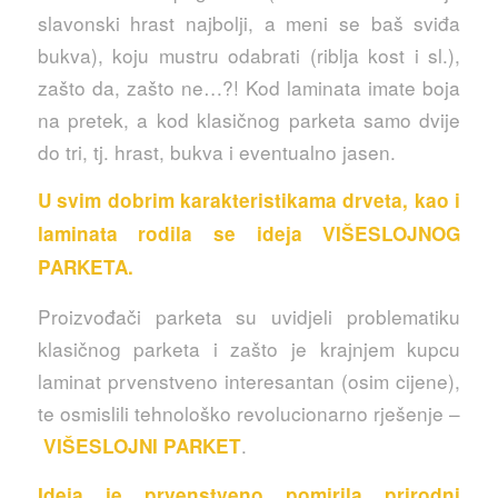
slavonski hrast najbolji, a meni se baš sviđa
bukva), koju mustru odabrati (riblja kost i sl.),
zašto da, zašto ne…?! Kod laminata imate boja
na pretek, a kod klasičnog parketa samo dvije
do tri, tj. hrast, bukva i eventualno jasen.
U svim dobrim karakteristikama drveta, kao i
laminata rodila se ideja VIŠESLOJNOG
PARKETA.
Proizvođači parketa su uvidjeli problematiku
klasičnog parketa i zašto je krajnjem kupcu
laminat prvenstveno interesantan (osim cijene),
te osmislili tehnološko revolucionarno rješenje –
.
VIŠESLOJNI PARKET
Ideja je prvenstveno pomirila prirodni