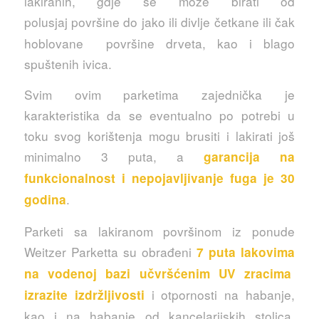
lakiranih, gdje se može birati od
polusjaj
površine do jako ili divlje četkane ili čak
hoblovane površine drveta, kao i blago
spuštenih ivica.
Svim ovim parketima zajednička je
karakteristika da se eventualno po potrebi u
toku svog korištenja mogu brusiti i lakirati još
minimalno 3 puta, a
garancija na
funkcionalnost i nepojavljivanje fuga je 30
.
godina
Parketi sa lakiranom površinom iz ponude
Weitzer Parketta su obrađeni
7 puta lakovima
na vodenoj bazi učvršćenim UV zracima
i otpornosti na habanje,
izrazite izdržljivosti
kao i na habanje od kancelarijskih stolica.