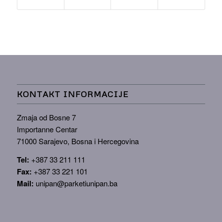
KONTAKT INFORMACIJE
Zmaja od Bosne 7
Importanne Centar
71000 Sarajevo, Bosna i Hercegovina
Tel:
+387 33 211 111
Fax:
+387 33 221 101
Mail:
unipan@parketiunipan.ba