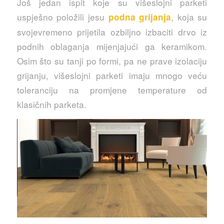
Još jedan ispit koje su višeslojni parketi
uspješno položili jesu
, koja su
podna grijanja
svojevremeno prijetila ozbiljno izbaciti drvo iz
podnih oblaganja mijenjajući ga keramikom.
Osim što su tanji po formi, pa ne prave izolaciju
grijanju, višeslojni parketi imaju mnogo veću
toleranciju na promjene temperature od
klasičnih parketa.