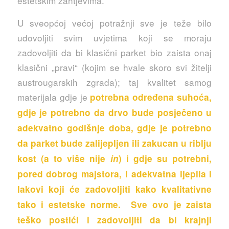
estetskim zahtjevima.
U sveopćoj većoj potražnji sve je teže bilo
udovoljiti svim uvjetima koji se moraju
zadovoljiti da bi klasični parket bio zaista onaj
klasični „pravi“ (kojim se hvale skoro svi žitelji
austrougarskih zgrada); taj kvalitet samog
materijala gdje je
potrebna određena suhoća,
gdje je potrebno da drvo bude posječeno u
adekvatno godišnje doba, gdje je potrebno
da parket bude zalijepljen ili zakucan u riblju
kost (a to više nije
in
) i gdje su potrebni,
pored dobrog majstora, i adekvatna ljepila i
lakovi koji će zadovoljiti kako kvalitativne
tako i estetske norme. Sve ovo je zaista
teško postići i zadovoljiti da bi krajnji