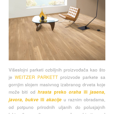
Višeslojni parketi ozbiljnih proizvođača kao što
je
WEITZER PARKETT
proizvode parkete sa
gornjim slojem masivnog izabranog drveta koje
može biti od
hrasta
preko
oraha
ili
jasena,
u raznim obradama,
javora, bukve
ili
akacije
od potpuno prirodnih uljanih do polusjajnih