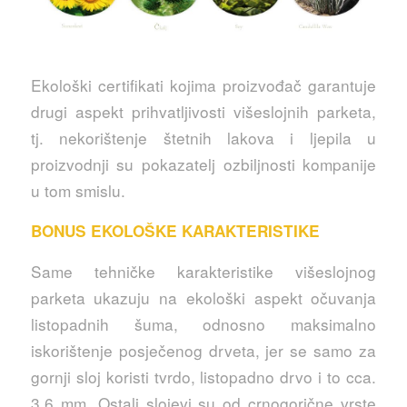
Ekološki certifikati kojima proizvođač garantuje
drugi aspekt prihvatljivosti višeslojnih parketa,
tj. nekorištenje štetnih lakova i ljepila u
proizvodnji su pokazatelj ozbiljnosti kompanije
u tom smislu.
BONUS EKOLOŠKE KARAKTERISTIKE
Same tehničke karakteristike višeslojnog
parketa ukazuju na ekološki aspekt očuvanja
listopadnih šuma, odnosno maksimalno
iskorištenje posječenog drveta, jer se samo za
gornji sloj koristi tvrdo, listopadno drvo i to cca.
3,6 mm. Ostali slojevi su od crnogorične vrste