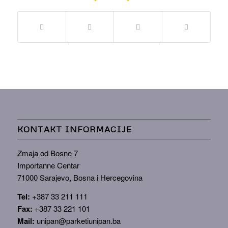
KONTAKT INFORMACIJE
Zmaja od Bosne 7
Importanne Centar
71000 Sarajevo, Bosna i Hercegovina
Tel:
+387 33 211 111
Fax:
+387 33 221 101
Mail:
unipan@parketiunipan.ba